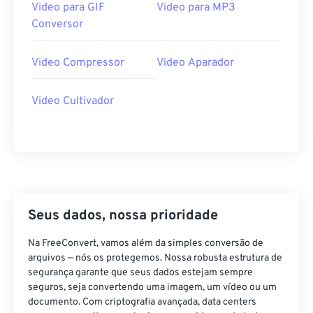
Video para GIF
Video para MP3
38
38
38
38
38
38
Conversor
39
39
39
39
39
39
40
40
40
40
40
40
Video Compressor
Video Aparador
41
41
41
41
41
41
Video Cultivador
42
42
42
42
42
42
43
43
43
43
43
43
44
44
44
44
44
44
45
45
45
45
45
45
46
46
46
46
46
46
Seus dados, nossa prioridade
47
47
47
47
47
47
Na FreeConvert, vamos além da simples conversão de
48
48
48
48
48
48
arquivos — nós os protegemos. Nossa robusta estrutura de
49
49
49
49
49
49
segurança garante que seus dados estejam sempre
seguros, seja convertendo uma imagem, um vídeo ou um
50
50
50
50
50
50
documento. Com criptografia avançada, data centers