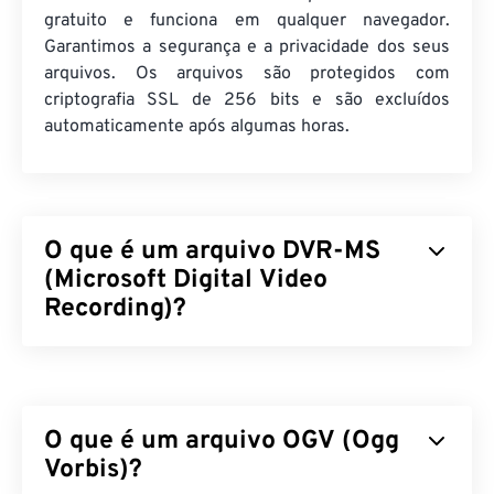
gratuito e funciona em qualquer navegador.
Garantimos a segurança e a privacidade dos seus
arquivos. Os arquivos são protegidos com
criptografia SSL de 256 bits e são excluídos
automaticamente após algumas horas.
O que é um arquivo DVR-MS
(Microsoft Digital Video
Recording)?
O Microsoft Digital Video Recording (DVR-MS) é o
formato de arquivo contêiner multimídia resultante
da gravação de conteúdo televisivo (TV) por um
O que é um arquivo OGV (Ogg
Stream Buffer Engine (SBE)
. O DVR-MS é
propriedade da Microsoft, que o desenvolveu para
Vorbis)?
armazenar gravações de TV capturadas por