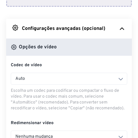
Do Dropbox
Do Google Drive
Configurações avançadas (opcional)
Do OneDrive
Opções de vídeo
Codec de vídeo
Da URL
Auto
Escolha um codec para codificar ou compactar o fluxo de
vídeo. Para usar o codec mais comum, selecione
"Automático" (recomendado). Para converter sem
recodificar o vídeo, selecione "Copiar" (não recomendado).
Redimensionar vídeo
Nenhuma mudança