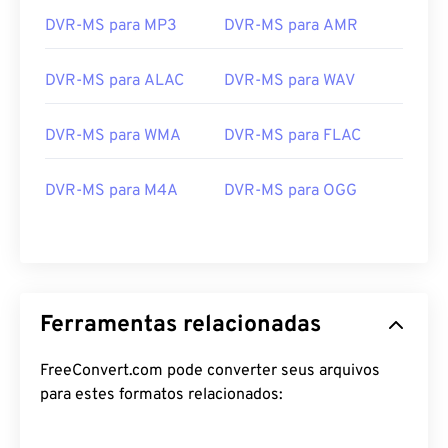
25
25
25
25
25
25
DVR-MS para MP3
DVR-MS para AMR
26
26
26
26
26
26
DVR-MS para ALAC
DVR-MS para WAV
27
27
27
27
27
27
28
28
28
28
28
28
DVR-MS para WMA
DVR-MS para FLAC
29
29
29
29
29
29
DVR-MS para M4A
DVR-MS para OGG
30
30
30
30
30
30
31
31
31
31
31
31
32
32
32
32
32
32
33
33
33
33
33
33
Ferramentas relacionadas
34
34
34
34
34
34
35
35
35
35
35
35
FreeConvert.com pode converter seus arquivos
para estes formatos relacionados:
36
36
36
36
36
36
37
37
37
37
37
37