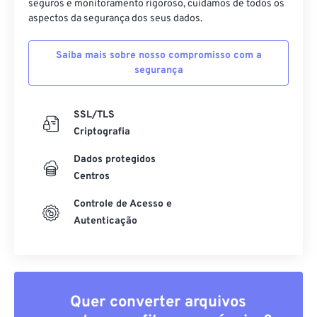
seguros e monitoramento rigoroso, cuidamos de todos os
51
51
51
51
51
51
aspectos da segurança dos seus dados.
52
52
52
52
52
52
53
53
53
53
53
53
Saiba mais sobre nosso compromisso com a
segurança
54
54
54
54
54
54
55
55
55
55
55
55
SSL/TLS
56
56
56
56
56
56
Criptografia
57
57
57
57
57
57
Dados protegidos
58
58
58
58
58
58
Centros
59
59
59
59
59
59
Controle de Acesso e
Autenticação
60
60
61
61
62
62
63
63
Quer converter arquivos