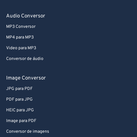
78
78
Audio Conversor
79
79
MP3 Conversor
80
80
MP4 para MP3
81
81
Video para MP3
82
82
Conversor de áudio
83
83
84
84
Image Conversor
85
85
JPG para PDF
86
86
PDF para JPG
87
87
HEIC para JPG
88
88
Image para PDF
89
89
Conversor de imagens
90
90