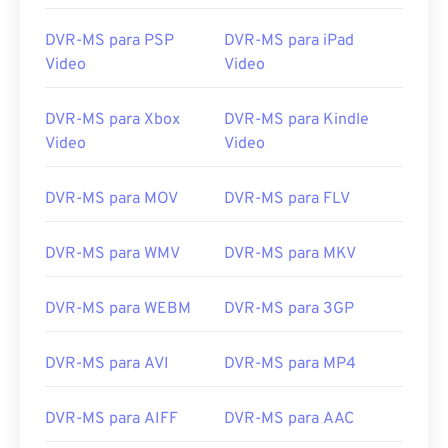
12
12
12
12
12
12
12
12
DVR-MS para PSP
DVR-MS para iPad
13
13
13
13
13
13
13
13
Video
Video
14
14
14
14
14
14
14
14
DVR-MS para Xbox
DVR-MS para Kindle
15
15
15
15
15
15
15
15
Video
Video
16
16
16
16
16
16
16
16
DVR-MS para MOV
DVR-MS para FLV
17
17
17
17
17
17
17
17
18
18
18
18
18
18
18
18
DVR-MS para WMV
DVR-MS para MKV
19
19
19
19
19
19
19
19
20
20
20
20
20
20
20
20
DVR-MS para WEBM
DVR-MS para 3GP
21
21
21
21
21
21
21
21
DVR-MS para AVI
DVR-MS para MP4
22
22
22
22
22
22
22
22
23
23
23
23
23
23
23
23
DVR-MS para AIFF
DVR-MS para AAC
24
24
24
24
24
24