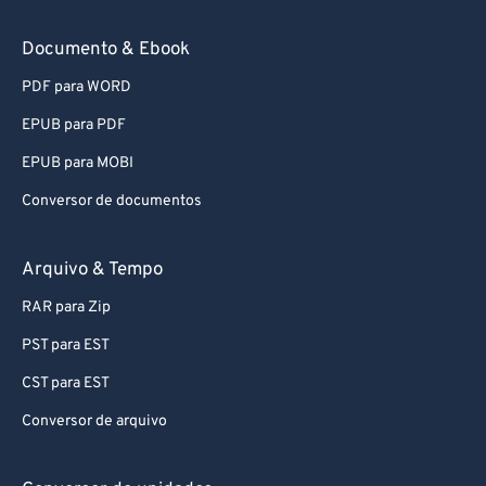
91
91
Documento & Ebook
92
92
PDF para WORD
93
93
EPUB para PDF
94
94
EPUB para MOBI
95
95
Conversor de documentos
96
96
97
97
Arquivo & Tempo
98
98
RAR para Zip
99
99
PST para EST
CST para EST
Conversor de arquivo