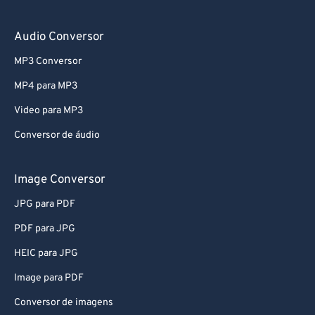
78
78
Audio Conversor
79
79
MP3 Conversor
80
80
MP4 para MP3
81
81
Video para MP3
82
82
Conversor de áudio
83
83
84
84
Image Conversor
85
85
JPG para PDF
86
86
PDF para JPG
87
87
HEIC para JPG
88
88
Image para PDF
89
89
Conversor de imagens
90
90