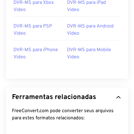
DVR-MS para Xbox
DVR-MS para iPad
25
25
25
25
25
25
Video
Video
26
26
26
26
26
26
DVR-MS para PSP
DVR-MS para Android
27
27
27
27
27
27
Video
Video
28
28
28
28
28
28
29
29
29
29
29
29
DVR-MS para iPhone
DVR-MS para Mobile
Video
Video
30
30
30
30
30
30
31
31
31
31
31
31
32
32
32
32
32
32
33
33
33
33
33
33
Ferramentas relacionadas
34
34
34
34
34
34
35
35
35
35
35
35
FreeConvert.com pode converter seus arquivos
para estes formatos relacionados:
36
36
36
36
36
36
37
37
37
37
37
37