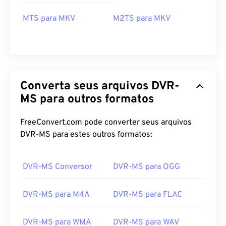
MTS para MKV
M2TS para MKV
00
00
00
00
00
00
00
00
01
01
01
01
01
01
01
01
02
02
02
02
02
02
02
02
Converta seus arquivos DVR-
03
03
03
03
03
03
03
03
MS para outros formatos
04
04
04
04
04
04
04
04
05
05
05
05
05
05
05
05
FreeConvert.com pode converter seus arquivos
DVR-MS para estes outros formatos:
06
06
06
06
06
06
06
06
07
07
07
07
07
07
07
07
DVR-MS Conversor
DVR-MS para OGG
08
08
08
08
08
08
08
08
09
09
09
09
09
09
09
09
DVR-MS para M4A
DVR-MS para FLAC
10
10
10
10
10
10
10
10
DVR-MS para WMA
DVR-MS para WAV
11
11
11
11
11
11
11
11