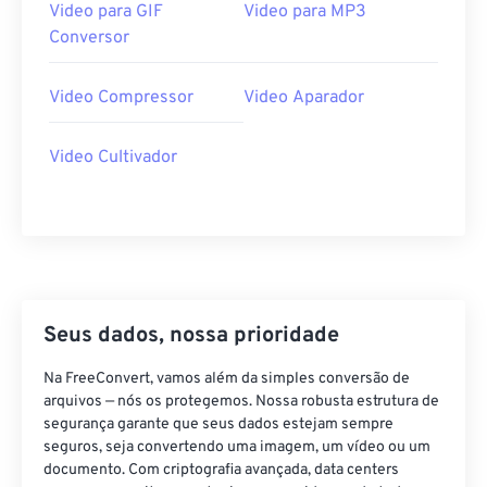
Video para GIF
Video para MP3
38
38
38
38
38
38
Conversor
39
39
39
39
39
39
40
40
40
40
40
40
Video Compressor
Video Aparador
41
41
41
41
41
41
Video Cultivador
42
42
42
42
42
42
43
43
43
43
43
43
44
44
44
44
44
44
45
45
45
45
45
45
46
46
46
46
46
46
Seus dados, nossa prioridade
47
47
47
47
47
47
Na FreeConvert, vamos além da simples conversão de
48
48
48
48
48
48
arquivos — nós os protegemos. Nossa robusta estrutura de
49
49
49
49
49
49
segurança garante que seus dados estejam sempre
seguros, seja convertendo uma imagem, um vídeo ou um
50
50
50
50
50
50
documento. Com criptografia avançada, data centers