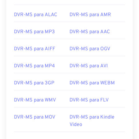
12
12
12
12
12
12
12
12
DVR-MS para ALAC
DVR-MS para AMR
13
13
13
13
13
13
13
13
14
14
14
14
14
14
14
14
DVR-MS para MP3
DVR-MS para AAC
15
15
15
15
15
15
15
15
DVR-MS para AIFF
DVR-MS para OGV
16
16
16
16
16
16
16
16
17
17
17
17
17
17
17
17
DVR-MS para MP4
DVR-MS para AVI
18
18
18
18
18
18
18
18
19
19
19
19
19
19
19
19
DVR-MS para 3GP
DVR-MS para WEBM
20
20
20
20
20
20
20
20
DVR-MS para WMV
DVR-MS para FLV
21
21
21
21
21
21
21
21
22
22
22
22
22
22
22
22
DVR-MS para MOV
DVR-MS para Kindle
Video
23
23
23
23
23
23
23
23
24
24
24
24
24
24