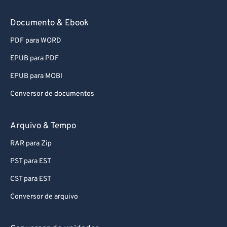
91
91
Documento & Ebook
92
92
PDF para WORD
93
93
EPUB para PDF
94
94
EPUB para MOBI
95
95
Conversor de documentos
96
96
97
97
Arquivo & Tempo
98
98
RAR para Zip
99
99
PST para EST
CST para EST
Conversor de arquivo