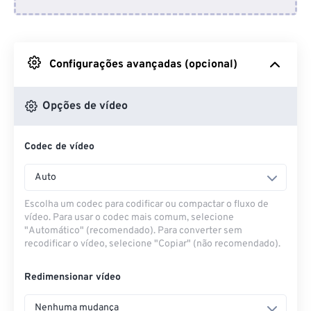
Do Dropbox
Do Google Drive
Configurações avançadas (opcional)
Do OneDrive
Opções de vídeo
Codec de vídeo
Da URL
Auto
Escolha um codec para codificar ou compactar o fluxo de
vídeo. Para usar o codec mais comum, selecione
"Automático" (recomendado). Para converter sem
recodificar o vídeo, selecione "Copiar" (não recomendado).
Redimensionar vídeo
Nenhuma mudança