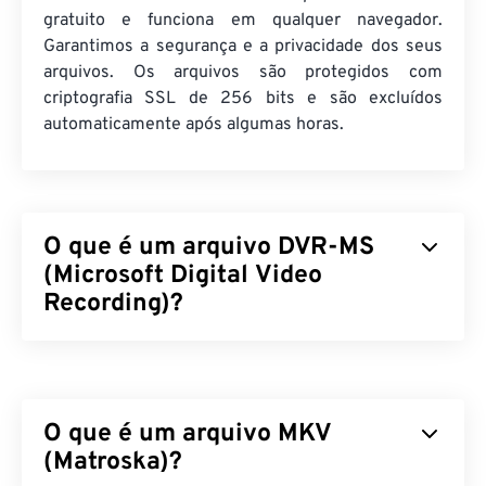
gratuito e funciona em qualquer navegador.
Garantimos a segurança e a privacidade dos seus
arquivos. Os arquivos são protegidos com
criptografia SSL de 256 bits e são excluídos
automaticamente após algumas horas.
O que é um arquivo DVR-MS
(Microsoft Digital Video
Recording)?
O Microsoft Digital Video Recording (DVR-MS) é o
formato de arquivo contêiner multimídia resultante
da gravação de conteúdo televisivo (TV) por um
O que é um arquivo MKV
Stream Buffer Engine (SBE)
. O DVR-MS é
propriedade da Microsoft, que o desenvolveu para
(Matroska)?
armazenar gravações de TV capturadas por