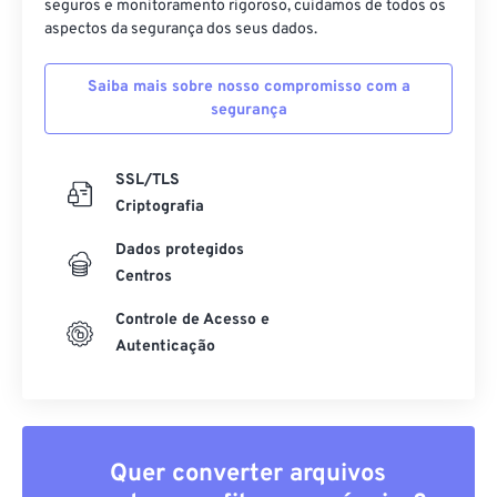
seguros e monitoramento rigoroso, cuidamos de todos os
51
51
51
51
51
51
aspectos da segurança dos seus dados.
52
52
52
52
52
52
53
53
53
53
53
53
Saiba mais sobre nosso compromisso com a
segurança
54
54
54
54
54
54
55
55
55
55
55
55
SSL/TLS
56
56
56
56
56
56
Criptografia
57
57
57
57
57
57
Dados protegidos
58
58
58
58
58
58
Centros
59
59
59
59
59
59
Controle de Acesso e
Autenticação
60
60
61
61
62
62
63
63
Quer converter arquivos