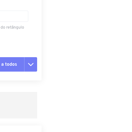
 do retângulo
 a todos
 as opções
da predefinição
definição