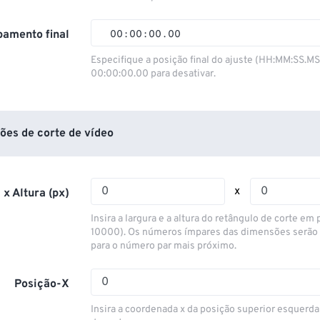
01
01
01
01
02
02
02
02
amento final
00
:
00
:
00
.
00
03
03
03
03
00
00
00
00
Especifique a posição final do ajuste (HH:MM:SS.M
00:00:00.00 para desativar.
04
04
04
04
01
01
01
01
05
05
05
05
02
02
02
02
06
06
06
06
03
03
03
03
ões de corte de vídeo
07
07
07
07
04
04
04
04
08
08
08
08
05
05
05
05
x
 x Altura (px)
09
09
09
09
06
06
06
06
Insira a largura e a altura do retângulo de corte em p
10
10
10
10
07
07
07
07
10000). Os números ímpares das dimensões serão
para o número par mais próximo.
11
11
11
11
08
08
08
08
12
12
12
12
09
09
09
09
Posição-X
13
13
13
13
10
10
10
10
Insira a coordenada x da posição superior esquerda