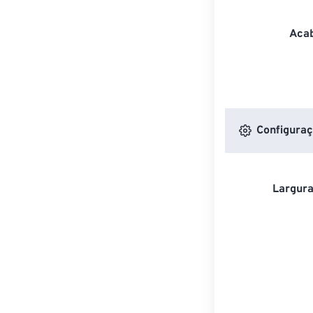
Acab
Configuraç
Largura