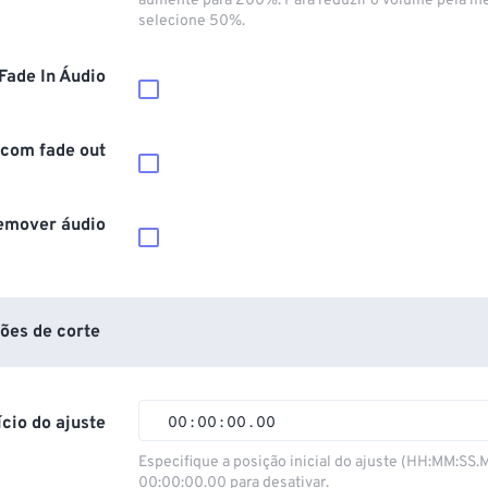
aumente para 200%. Para reduzir o volume pela m
selecione 50%.
Fade In Áudio
 com fade out
emover áudio
ões de corte
ício do ajuste
00
:
00
:
00
.
00
00
00
00
00
Especifique a posição inicial do ajuste (HH:MM:SS.
00:00:00.00 para desativar.