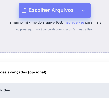
Escolher Arquivos
Tamanho máximo do arquivo 1GB.
Inscrever-se
para mais
Do dispositivo
Ao prosseguir, você concorda com nossos
Termos de Uso
.
Do Dropbox
Do Google Drive
ões avançadas (opcional)
Do OneDrive
vídeo
Da URL