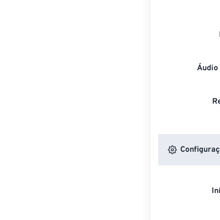
Áudio
R
Configuraç
In