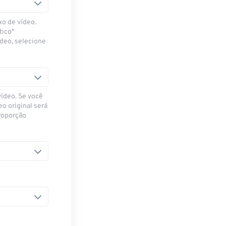
xo de vídeo.
tico"
ídeo, selecione
vídeo. Se você
eo original será
proporção