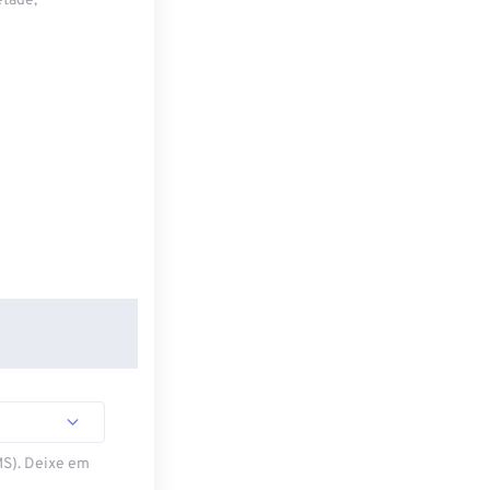
etade,
MS). Deixe em