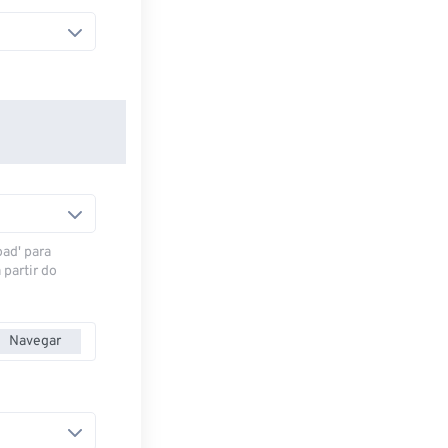
oad' para
 partir do
Navegar