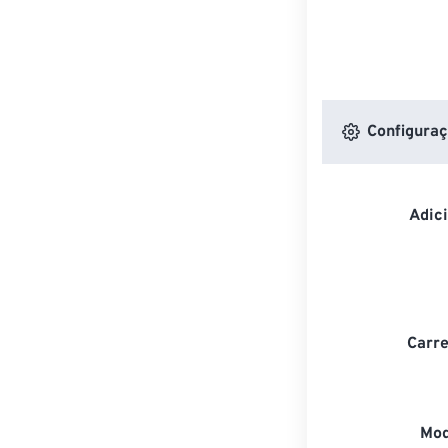
Configuraç
Adic
Carre
Mod