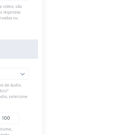
o vídeo, são
as legendas
ivadas ou
xo de áudio.
tico"
udio, selecione
volume,