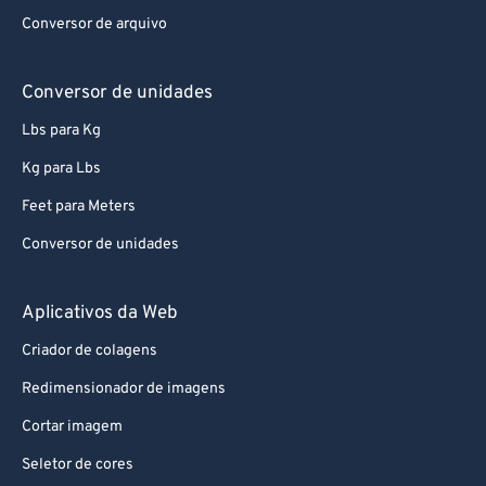
92
92
Conversor de arquivo
93
93
94
94
Conversor de unidades
95
95
Lbs para Kg
96
96
Kg para Lbs
97
97
Feet para Meters
98
98
Conversor de unidades
99
99
Aplicativos da Web
Criador de colagens
Redimensionador de imagens
Cortar imagem
Seletor de cores