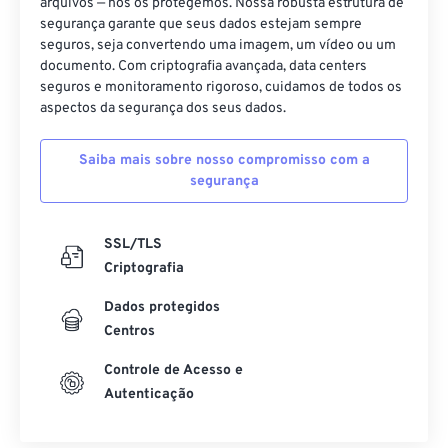
arquivos — nós os protegemos. Nossa robusta estrutura de
segurança garante que seus dados estejam sempre
40
40
40
40
40
40
seguros, seja convertendo uma imagem, um vídeo ou um
41
41
41
41
41
41
documento. Com criptografia avançada, data centers
seguros e monitoramento rigoroso, cuidamos de todos os
42
42
42
42
42
42
aspectos da segurança dos seus dados.
43
43
43
43
43
43
Saiba mais sobre nosso compromisso com a
44
44
44
44
44
44
segurança
45
45
45
45
45
45
46
46
46
46
46
46
SSL/TLS
47
47
47
47
47
47
Criptografia
48
48
48
48
48
48
Dados protegidos
Centros
49
49
49
49
49
49
50
50
50
50
50
50
Controle de Acesso e
Autenticação
51
51
51
51
51
51
52
52
52
52
52
52