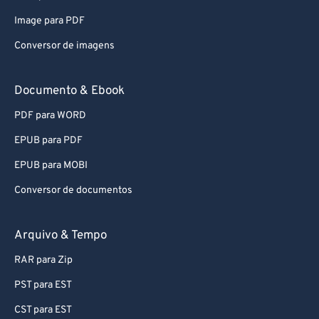
79
79
Image para PDF
80
80
Conversor de imagens
81
81
82
82
Documento & Ebook
83
83
PDF para WORD
84
84
EPUB para PDF
85
85
EPUB para MOBI
86
86
Conversor de documentos
87
87
88
88
Arquivo & Tempo
89
89
RAR para Zip
90
90
PST para EST
91
91
CST para EST