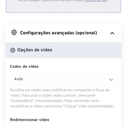
Ao prosseguir, você concorda com nossos
Termos de Uso
.
Do Dropbox
Do Google Drive
Configurações avançadas (opcional)
Do OneDrive
Opções de vídeo
Codec de vídeo
Da URL
Auto
Escolha um codec para codificar ou compactar o fluxo de
vídeo. Para usar o codec mais comum, selecione
"Automático" (recomendado). Para converter sem
recodificar o vídeo, selecione "Copiar" (não recomendado).
Redimensionar vídeo