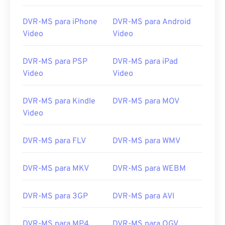
00
00
00
00
00
00
00
00
DVR-MS para iPhone
DVR-MS para Android
01
01
01
01
01
01
01
01
Video
Video
02
02
02
02
02
02
02
02
03
03
03
03
03
03
03
03
DVR-MS para PSP
DVR-MS para iPad
Video
Video
04
04
04
04
04
04
04
04
05
05
05
05
05
05
05
05
DVR-MS para Kindle
DVR-MS para MOV
06
06
06
06
06
06
06
06
Video
07
07
07
07
07
07
07
07
DVR-MS para FLV
DVR-MS para WMV
08
08
08
08
08
08
08
08
09
09
09
09
09
09
09
09
DVR-MS para MKV
DVR-MS para WEBM
10
10
10
10
10
10
10
10
11
11
11
11
11
11
11
11
DVR-MS para 3GP
DVR-MS para AVI
12
12
12
12
12
12
12
12
DVR-MS para MP4
DVR-MS para OGV