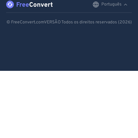
Português
English
Deutsch
© FreeConvert.comVERSÃO Todos os direitos reservados (2026)
Español
Français
Português
Italiano
Dutch
日本語
简体中文
繁體中文
한국어