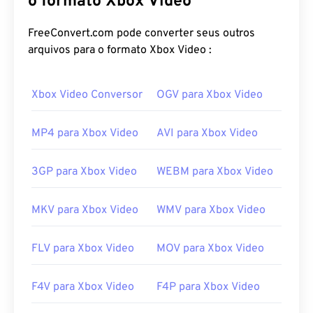
o formato Xbox Video
propriedade da Microsoft, que o desenvolveu para
armazenar gravações de TV capturadas por
FreeConvert.com pode converter seus outros
produtos Microsoft. Em 2008 (com o Windows 7), o
arquivos para o formato Xbox Video :
formato
Windows Recorded TV Show (WTV)
substituiu o DVR-MS.
Xbox Video Conversor
OGV para Xbox Video
Como abrir um arquivo DVR-MS?
MP4 para Xbox Video
AVI para Xbox Video
O Microsoft Windows 7, 8 e 10 ainda oferecem
suporte a arquivos DVR-MS. Portanto, um arquivo
3GP para Xbox Video
WEBM para Xbox Video
DVR-MS pode ser aberto com
o Windows Media
Player
. Se um aplicativo exigir DVR-MS, a
MKV para Xbox Video
WMV para Xbox Video
Microsoft recomenda usar o seguinte utilitário para
converter WTV para DVR-MS:
\Windows\ehome\WTVConverter.exe
.
FLV para Xbox Video
MOV para Xbox Video
Outros players que podem abrir um arquivo DVR-
MS incluem
o VLC media player
,
o Cyberlink
F4V para Xbox Video
F4P para Xbox Video
PowerDirector
,
o Cyberlink PowerDVD
e
o