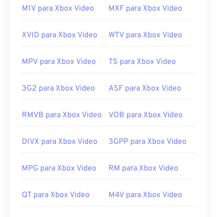
Cyberlink PowerProducer
.
M1V para Xbox Video
MXF para Xbox Video
Desenvolvido por:
Microsoft
XVID para Xbox Video
WTV para Xbox Video
Lançamento inicial:
2004
Links úteis:
MPV para Xbox Video
TS para Xbox Video
https://en.wikipedia.org/wiki/DVR-MS
https://docs.microsoft.com/en-us/previous-
3G2 para Xbox Video
ASF para Xbox Video
versions/ms778831(v%3dvs.85)
RMVB para Xbox Video
VOB para Xbox Video
DIVX para Xbox Video
3GPP para Xbox Video
MPG para Xbox Video
RM para Xbox Video
QT para Xbox Video
M4V para Xbox Video