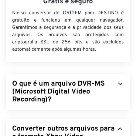
Grátis e seguro
Nosso conversor de ORIGEM para DESTINO é
gratuito e funciona em qualquer navegador.
Garantimos a segurança e a privacidade dos seus
arquivos. Os arquivos são protegidos com
criptografia SSL de 256 bits e são excluídos
automaticamente após algumas horas.
O que é um arquivo DVR-MS
(Microsoft Digital Video
Recording)?
O Microsoft Digital Video Recording (DVR-MS) é o
formato de arquivo contêiner multimídia resultante
Converter outros arquivos para
da gravação de conteúdo televisivo (TV) por um
Stream Buffer Engine (SBE)
. O DVR-MS é