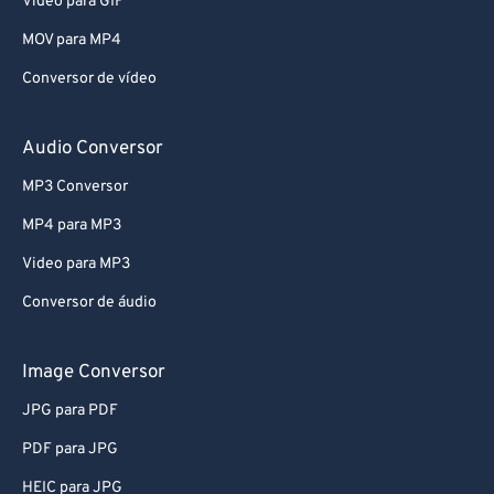
Video para GIF
66
66
MOV para MP4
67
67
Conversor de vídeo
68
68
69
69
Audio Conversor
70
70
MP3 Conversor
71
71
MP4 para MP3
72
72
Video para MP3
73
73
Conversor de áudio
74
74
75
75
Image Conversor
76
76
JPG para PDF
77
77
PDF para JPG
78
78
HEIC para JPG