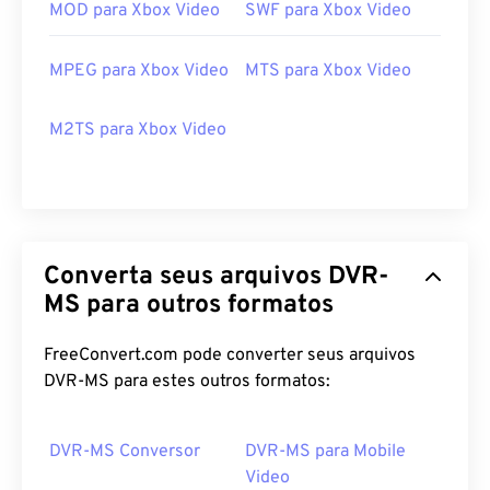
MOD para Xbox Video
SWF para Xbox Video
MPEG para Xbox Video
MTS para Xbox Video
M2TS para Xbox Video
Converta seus arquivos DVR-
MS para outros formatos
FreeConvert.com pode converter seus arquivos
DVR-MS para estes outros formatos:
00
00
00
00
00
00
00
00
DVR-MS Conversor
DVR-MS para Mobile
Video