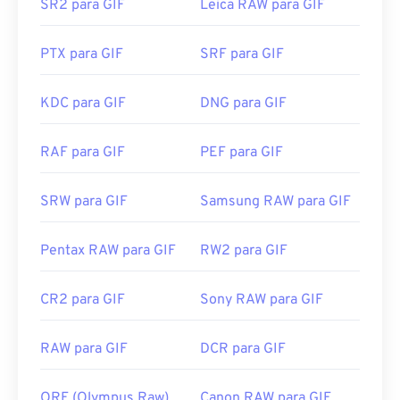
SR2 para GIF
Leica RAW para GIF
Os GIFs abrem facilmente em quase todos os
aplicativos de visualização de imagens,
PTX para GIF
SRF para GIF
navegadores da web e sistemas operacionais. Para
abrir um GIF para fins de edição, use um aplicativo
como
o Adobe Photoshop
. No Windows, abra GIFs
KDC para GIF
DNG para GIF
com
o Microsoft Fotos
, Adobe
Photoshop
Elements
, Roxio Creator
NXT Pro
e outros. No
RAF para GIF
PEF para GIF
macOS, use visualizadores e editores de imagens
da Adobe, incluindo
o Adobe Illustrator
.
SRW para GIF
Samsung RAW para GIF
Desenvolvido por:
CompuServe, Inc.
Pentax RAW para GIF
RW2 para GIF
Lançamento inicial:
15 de junho de 1987
CR2 para GIF
Sony RAW para GIF
Links úteis:
https://en.wikipedia.org/wiki/GIF
RAW para GIF
DCR para GIF
ORF (Olympus Raw)
Canon RAW para GIF