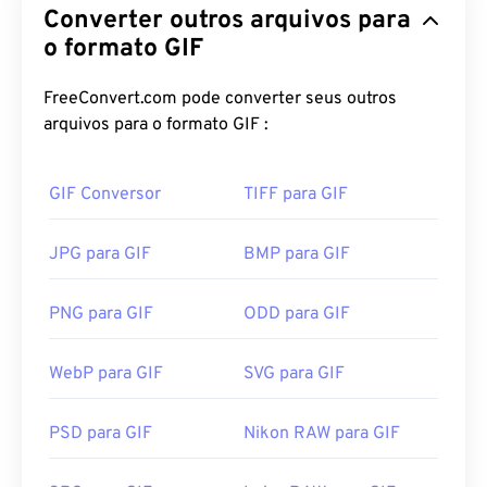
Converter outros arquivos para
para formar imagens simples usando o
modelo de
cores RGB
. Ao contrário do formato de arquivo
o formato GIF
BMP
não compactado, o GIF utiliza
compressão
sem perdas
e suporta animação sem áudio. O uso
FreeConvert.com pode converter seus outros
mais comum do GIF é em formato animado, como
arquivos para o formato GIF :
anúncios, respostas baseadas em emoções em
mídias sociais e memes, que frequentemente
GIF Conversor
TIFF para GIF
viralizam na internet.
Como abrir um arquivo GIF?
JPG para GIF
BMP para GIF
Quase todos os navegadores suportam GIF, o que
PNG para GIF
ODD para GIF
lhe confere uma vantagem distinta sobre outros
formatos de imagem, como PNG. Além disso, o GIF
WebP para GIF
SVG para GIF
abre em dispositivos móveis da Apple, incluindo
iPhone e iPad, o que o torna mais popular que
o
Adobe Flash
.
PSD para GIF
Nikon RAW para GIF