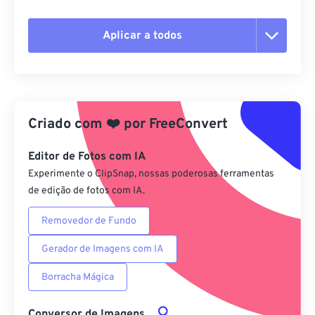
Aplicar a todos
Redefinir todas as opções
Aplicar a partir da predefinição
Criado com
❤️
por
FreeConvert
Salvar como predefinição
Editor de Fotos com IA
Experimente o ClipSnap, nossas poderosas ferramentas
de edição de fotos com IA.
Removedor de Fundo
Gerador de Imagens com IA
Borracha Mágica
Conversor de Imagens