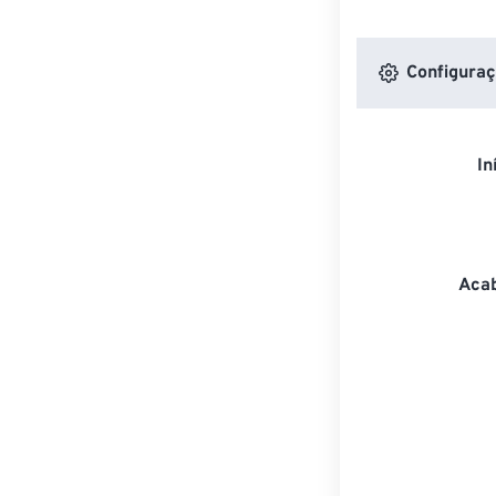
Configuraç
In
Acab