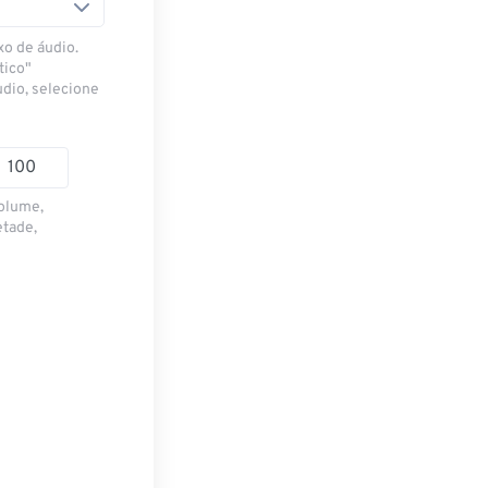
xo de áudio.
tico"
udio, selecione
volume,
etade,