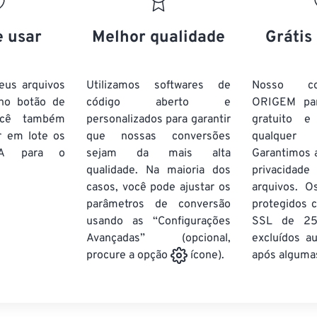
20
20
20
20
17
17
17
17
21
21
21
21
18
18
18
18
e usar
Melhor qualidade
Grátis
22
22
22
22
19
19
19
19
23
23
23
23
20
20
20
20
eus arquivos
Utilizamos softwares de
Nosso co
24
24
24
no botão de
código aberto e
ORIGEM pa
21
21
21
21
ocê também
personalizados para garantir
gratuito 
25
25
25
22
22
22
22
r em lote
os
que nossas conversões
qualquer
26
26
26
A
para o
sejam da mais alta
23
23
23
23
Garantimos 
qualidade. Na maioria dos
privacida
27
27
27
24
24
24
casos, você pode ajustar os
arquivos. O
28
28
28
25
25
25
parâmetros de conversão
protegidos c
usando as “Configurações
29
29
29
SSL de 25
26
26
26
Avançadas” (opcional,
excluídos a
30
30
30
27
27
27
após algumas
procure a opção
ícone).
31
31
31
28
28
28
32
32
32
29
29
29