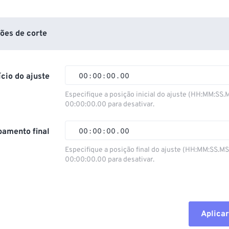
ões de corte
ício do ajuste
00
:
00
:
00
.
00
Especifique a posição inicial do ajuste (HH:MM:SS.
00:00:00.00 para desativar.
00
00
00
00
01
01
01
01
amento final
00
:
00
:
00
.
00
02
02
02
02
Especifique a posição final do ajuste (HH:MM:SS.M
00:00:00.00 para desativar.
03
03
03
03
00
00
00
00
04
04
04
04
01
01
01
01
05
05
05
05
02
02
02
02
Aplicar
06
06
06
06
03
03
03
03