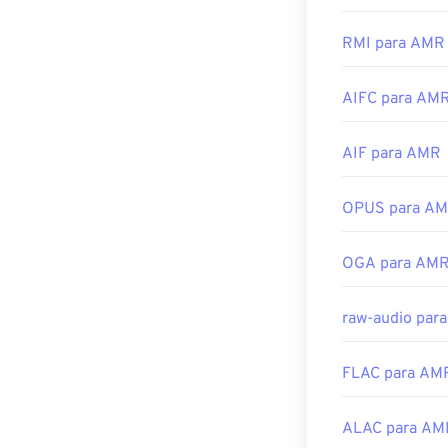
e vários outros
VLC media play
Desenvolvido p
RMI para AMR
Outros softwar
Lançamento ini
facilmente em
AIFC para AM
focados em sina
Links úteis:
Desenvolvido p
https://en.wik
AIF para AMR
Lançamento ini
https://www.lo
Links úteis:
OPUS para A
https://en.wik
OGA para AM
https://www.ets
raw-audio par
FLAC para AM
ALAC para AM