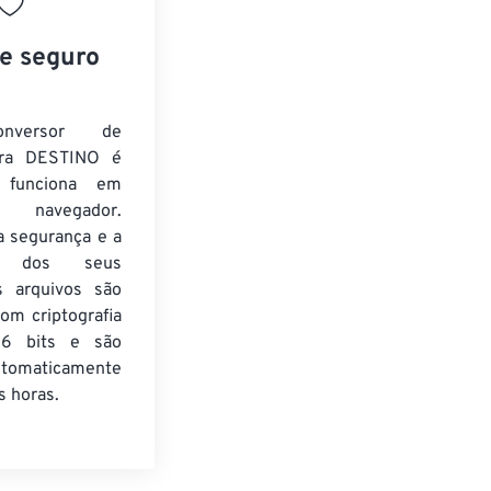
 e seguro
nversor de
ra DESTINO é
e funciona em
 navegador.
a segurança e a
de dos seus
s arquivos são
om criptografia
6 bits e são
utomaticamente
 horas.