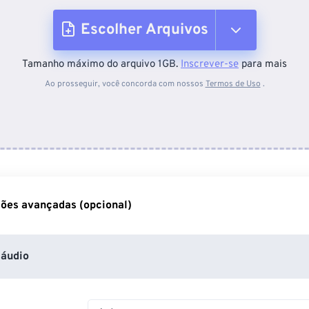
Escolher Arquivos
Tamanho máximo do arquivo 1GB.
Inscrever-se
para mais
Do dispositivo
Ao prosseguir, você concorda com nossos
Termos de Uso
.
Do Dropbox
Do Google Drive
ões avançadas (opcional)
Do OneDrive
áudio
Da URL