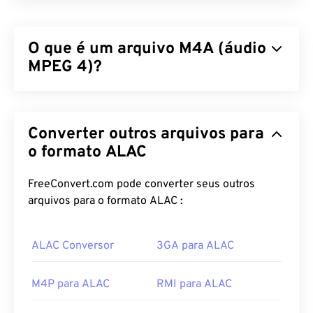
O que é um arquivo M4A (áudio
MPEG 4)?
O MPEG 4 Audio (M4A) compacta e codifica
arquivos de áudio usando um dos dois algoritmos
Converter outros arquivos para
de codificação e decodificação:
Advanced Audio
Coding (AAC)
ou
o formato ALAC
Apple Lossless Audio Codec
(ALAC)
. Os arquivos M4A são menores em
tamanho e, ao mesmo tempo, melhores em
FreeConvert.com pode converter seus outros
qualidade do que os arquivos
MP3
, com os quais
arquivos para o formato ALAC :
compartilham mais semelhanças, em
comparação
com todos os outros formatos de arquivo de áudio.
ALAC Conversor
3GA para ALAC
Como abrir um arquivo M4A?
M4P para ALAC
RMI para ALAC
Arquivos M4A abrem na maioria dos programas de