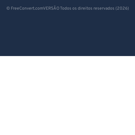
99
99
Deutsch
© FreeConvert.comVERSÃO Todos os direitos reservados (2026)
Español
Français
Português
Italiano
Dutch
日本語
简体中文
繁體中文
한국어
Svenska