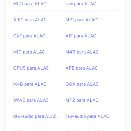
reprodução de áudio conhecidos, incluindo
iTunes
,
MIDI para ALAC
raw para ALAC
QuickTime
e
Windows Media Player
. Para usuários
da Apple, o iTunes é o programa padrão para abrir
AIFC para ALAC
MP1 para ALAC
arquivos M4A. Para usuários do Windows, o
programa padrão é o Windows Media Player. Os
usuários também podem visualizar arquivos M4A
CAF para ALAC
AIF para ALAC
destacando o arquivo e pressionando a barra de
espaço.
MID para ALAC
M4R para ALAC
Além disso, o M4A abre no
VLC media player
,
Adobe Premiere Pro
,
Elmedia Player
,
Winamp
e
OPUS para ALAC
APE para ALAC
vários outros programas.
Desenvolvido por:
ISO
/
IEC
,
Moving Pictures
M4B para ALAC
OGA para ALAC
Experts Group
Lançamento inicial:
2001
WAVE para ALAC
MP2 para ALAC
Links úteis:
raw-audio para ALAC
raw-audio para ALAC
https://en.wikipedia.org/wiki/MPEG-4_Part_14
https://www.loc.gov/preservation/digital/formats/fdd/