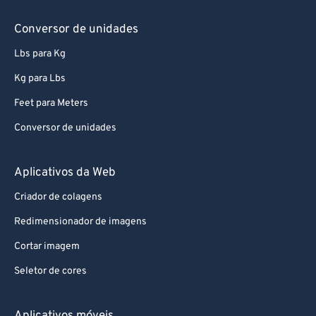
73
73
Conversor de unidades
74
74
Lbs para Kg
75
75
Kg para Lbs
76
76
Feet para Meters
77
77
Conversor de unidades
78
78
79
79
Aplicativos da Web
80
80
Criador de colagens
81
81
Redimensionador de imagens
82
82
Cortar imagem
83
83
Seletor de cores
84
84
85
85