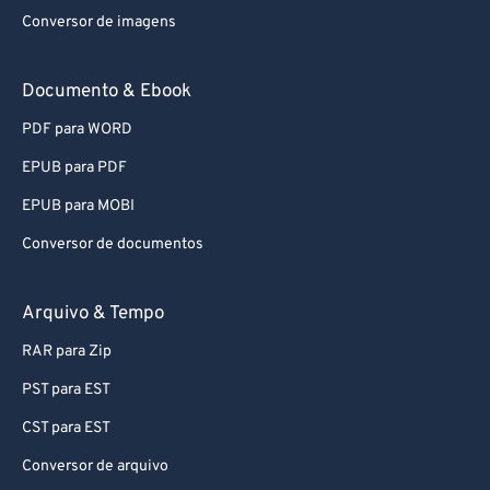
Conversor de imagens
60
60
61
61
Documento & Ebook
62
62
PDF para WORD
63
63
EPUB para PDF
64
64
EPUB para MOBI
65
65
Conversor de documentos
66
66
67
67
Arquivo & Tempo
68
68
RAR para Zip
69
69
PST para EST
70
70
CST para EST
71
71
Conversor de arquivo
72
72