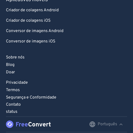
Aplicativos móveis
86
86
Criador de colagens Android
87
87
Criador de colagens iOS
88
88
Conversor de imagens Android
89
89
Conversor de imagens iOS
90
90
91
91
Sobre nós
92
92
Blog
Doar
93
93
Privacidade
94
94
Termos
95
95
Segurança e Conformidade
96
96
Contato
status
97
97
Português
English
98
98