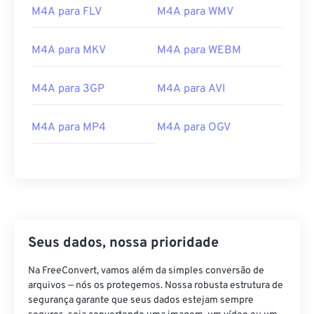
07
07
07
07
07
07
07
07
M4A para FLV
M4A para WMV
08
08
08
08
08
08
08
08
M4A para MKV
M4A para WEBM
09
09
09
09
09
09
09
09
10
10
10
10
10
10
10
10
M4A para 3GP
M4A para AVI
11
11
11
11
11
11
11
11
M4A para MP4
M4A para OGV
12
12
12
12
12
12
12
12
13
13
13
13
13
13
13
13
14
14
14
14
14
14
14
14
15
15
15
15
15
15
15
15
16
16
16
16
16
16
16
16
Seus dados, nossa prioridade
17
17
17
17
17
17
17
17
Na FreeConvert, vamos além da simples conversão de
18
18
18
18
18
18
18
18
arquivos — nós os protegemos. Nossa robusta estrutura de
19
19
19
19
19
19
19
19
segurança garante que seus dados estejam sempre