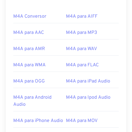
M4A Conversor
M4A para AIFF
M4A para AAC
M4A para MP3
00
00
00
00
00
00
00
00
M4A para AMR
M4A para WAV
M4A para WMA
M4A para FLAC
00
00
00
00
00
00
00
00
01
01
01
01
01
01
01
01
M4A para OGG
M4A para iPad Audio
02
02
02
02
02
02
02
02
03
03
03
03
03
03
03
03
M4A para Android
M4A para Ipod Audio
Audio
04
04
04
04
04
04
04
04
05
05
05
05
05
05
05
05
M4A para iPhone Audio
M4A para MOV
06
06
06
06
06
06
06
06