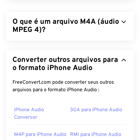
O que é um arquivo M4A (áudio
MPEG 4)?
O MPEG 4 Audio (M4A) compacta e codifica
arquivos de áudio usando um dos dois algoritmos
Converter outros arquivos para
de codificação e decodificação:
Advanced Audio
Coding (AAC)
ou
o formato iPhone Audio
Apple Lossless Audio Codec
(ALAC)
. Os arquivos M4A são menores em
tamanho e, ao mesmo tempo, melhores em
FreeConvert.com pode converter seus outros
qualidade do que os arquivos
MP3
, com os quais
arquivos para o formato iPhone Audio :
compartilham mais semelhanças, em
comparação
com todos os outros formatos de arquivo de áudio.
iPhone Audio
3GA para iPhone Audio
Conversor
Como abrir um arquivo M4A?
Arquivos M4A abrem na maioria dos programas de
M4P para iPhone Audio
RMI para iPhone Audio