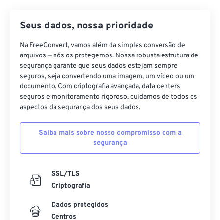
07
07
07
07
07
07
07
07
08
08
08
08
08
08
08
08
Seus dados, nossa prioridade
09
09
09
09
09
09
09
09
Na FreeConvert, vamos além da simples conversão de
10
10
10
10
10
10
10
10
arquivos — nós os protegemos. Nossa robusta estrutura de
segurança garante que seus dados estejam sempre
11
11
11
11
11
11
11
11
seguros, seja convertendo uma imagem, um vídeo ou um
12
12
12
12
12
12
12
12
documento. Com criptografia avançada, data centers
seguros e monitoramento rigoroso, cuidamos de todos os
13
13
13
13
13
13
13
13
aspectos da segurança dos seus dados.
14
14
14
14
14
14
14
14
Saiba mais sobre nosso compromisso com a
15
15
15
15
15
15
15
15
segurança
16
16
16
16
16
16
16
16
17
17
17
17
17
17
17
17
SSL/TLS
18
18
18
18
18
18
18
18
Criptografia
19
19
19
19
19
19
19
19
Dados protegidos
Centros