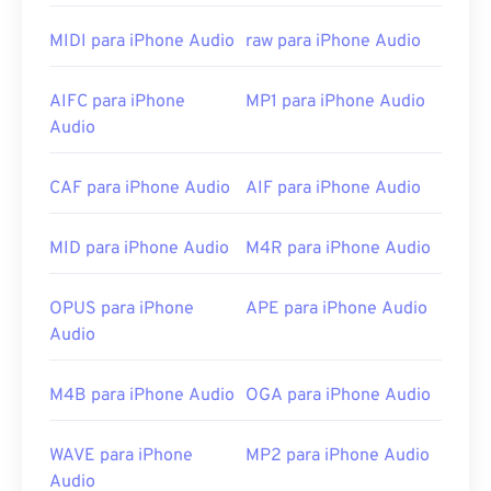
reprodução de áudio conhecidos, incluindo
iTunes
,
QuickTime
e
Windows Media Player
. Para usuários
MIDI para iPhone Audio
raw para iPhone Audio
da Apple, o iTunes é o programa padrão para abrir
arquivos M4A. Para usuários do Windows, o
AIFC para iPhone
MP1 para iPhone Audio
programa padrão é o Windows Media Player. Os
Audio
usuários também podem visualizar arquivos M4A
destacando o arquivo e pressionando a barra de
espaço.
CAF para iPhone Audio
AIF para iPhone Audio
Além disso, o M4A abre no
VLC media player
,
Adobe Premiere Pro
,
Elmedia Player
,
Winamp
e
MID para iPhone Audio
M4R para iPhone Audio
vários outros programas.
OPUS para iPhone
APE para iPhone Audio
Desenvolvido por:
ISO
/
IEC
,
Moving Pictures
Audio
Experts Group
Lançamento inicial:
2001
M4B para iPhone Audio
OGA para iPhone Audio
Links úteis:
https://en.wikipedia.org/wiki/MPEG-4_Part_14
WAVE para iPhone
MP2 para iPhone Audio
Audio
https://www.loc.gov/preservation/digital/formats/fdd/