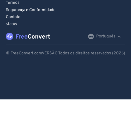
86
86
Termos
Segurança e Conformidade
87
87
Contato
88
88
status
89
89
Português
English
90
90
Deutsch
91
91
© FreeConvert.comVERSÃO Todos os direitos reservados (2026)
92
92
Español
93
93
Français
94
94
Português
95
95
Italiano
96
96
Dutch
97
97
98
98
日本語
99
99