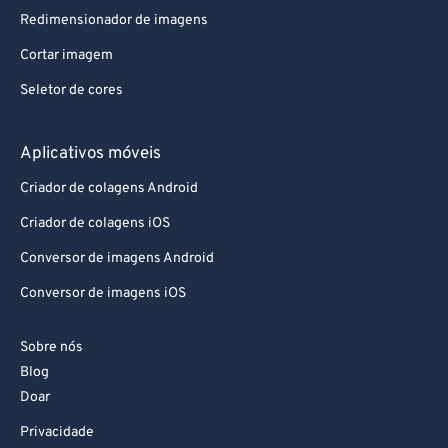
73
73
Redimensionador de imagens
74
74
Cortar imagem
75
75
Seletor de cores
76
76
77
77
Aplicativos móveis
78
78
Criador de colagens Android
79
79
Criador de colagens iOS
80
80
Conversor de imagens Android
81
81
Conversor de imagens iOS
82
82
Sobre nós
83
83
Blog
84
84
Doar
85
85
Privacidade