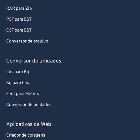
60
60
RAR para Zip
61
61
PST para EST
62
62
CST para EST
63
63
Conversor de arquivo
64
64
65
65
Conversor de unidades
66
66
Lbs para Kg
67
67
Kg para Lbs
68
68
Feet para Meters
69
69
Conversor de unidades
70
70
71
71
Aplicativos da Web
72
72
Criador de colagens