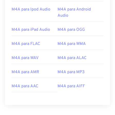
M4A para Ipod Audio
M4A para Android
Audio
M4A para iPad Audio
M4A para OGG
00
00
00
00
00
00
00
00
M4A para FLAC
M4A para WMA
00
00
00
00
00
00
00
00
M4A para WAV
M4A para ALAC
01
01
01
01
01
01
01
01
M4A para AMR
M4A para MP3
02
02
02
02
02
02
02
02
03
03
03
03
03
03
03
03
M4A para AAC
M4A para AIFF
04
04
04
04
04
04
04
04
05
05
05
05
05
05
05
05
06
06
06
06
06
06
06
06