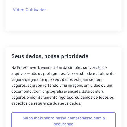
35
35
35
35
35
35
Video Cultivador
36
36
36
36
36
36
37
37
37
37
37
37
38
38
38
38
38
38
39
39
39
39
39
39
40
40
40
40
40
40
Seus dados, nossa prioridade
41
41
41
41
41
41
Na FreeConvert, vamos além da simples conversão de
42
42
42
42
42
42
arquivos — nós os protegemos. Nossa robusta estrutura de
segurança garante que seus dados estejam sempre
43
43
43
43
43
43
seguros, seja convertendo uma imagem, um vídeo ou um
documento. Com criptografia avançada, data centers
44
44
44
44
44
44
seguros e monitoramento rigoroso, cuidamos de todos os
45
45
45
45
45
45
aspectos da segurança dos seus dados.
46
46
46
46
46
46
Saiba mais sobre nosso compromisso com a
47
47
47
47
47
47
segurança