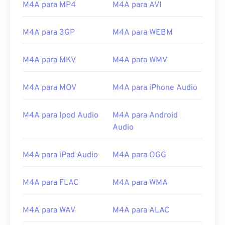
M4A para MP4
M4A para AVI
09
09
09
09
09
09
09
09
M4A para 3GP
M4A para WEBM
10
10
10
10
10
10
10
10
11
11
11
11
11
11
11
11
M4A para MKV
M4A para WMV
12
12
12
12
12
12
12
12
13
13
13
13
13
13
13
13
M4A para MOV
M4A para iPhone Audio
14
14
14
14
14
14
14
14
M4A para Ipod Audio
M4A para Android
15
15
15
15
15
15
15
15
Audio
16
16
16
16
16
16
16
16
17
17
17
17
17
17
17
17
M4A para iPad Audio
M4A para OGG
18
18
18
18
18
18
18
18
M4A para FLAC
M4A para WMA
19
19
19
19
19
19
19
19
20
20
20
20
20
20
20
20
M4A para WAV
M4A para ALAC
21
21
21
21
21
21
21
21