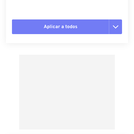
Aplicar a todos
Redefinir todas as opções
Aplicar a partir da predefinição
Salvar como predefinição