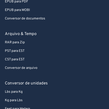
EPUB para PDF
88
88
EPUB para MOBI
89
89
Conversor de documentos
90
90
91
91
Arquivo & Tempo
92
92
RAR para Zip
93
93
PST para EST
94
94
CST para EST
95
95
Conversor de arquivo
96
96
97
97
Conversor de unidades
98
98
Lbs para Kg
99
99
Kg para Lbs
Feet para Meters