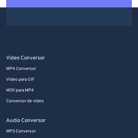
61
61
62
62
63
63
64
64
65
65
66
66
Video Conversor
67
67
MP4 Conversor
68
68
Video para GIF
69
69
MOV para MP4
70
70
Conversor de vídeo
71
71
72
72
Audio Conversor
73
73
MP3 Conversor