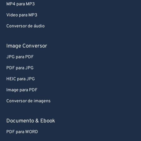
74
74
MP4 para MP3
75
75
Video para MP3
76
76
Conversor de áudio
77
77
78
78
Image Conversor
79
79
JPG para PDF
80
80
PDF para JPG
81
81
HEIC para JPG
82
82
Image para PDF
83
83
Conversor de imagens
84
84
85
85
Documento & Ebook
86
86
PDF para WORD
87
87