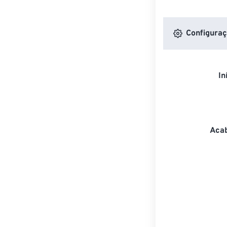
Configuraç
In
Acab