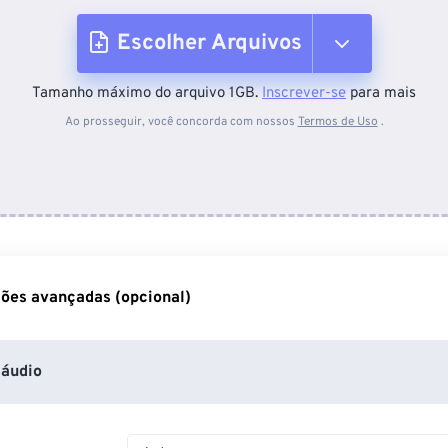
Escolher Arquivos
Tamanho máximo do arquivo 1GB.
Inscrever-se
para mais
Do dispositivo
Ao prosseguir, você concorda com nossos
Termos de Uso
.
Do Dropbox
Do Google Drive
ões avançadas (opcional)
Do OneDrive
áudio
Da URL