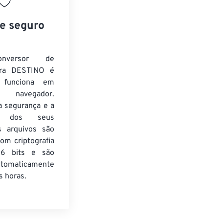
 e seguro
nversor de
ra DESTINO é
e funciona em
 navegador.
a segurança e a
de dos seus
s arquivos são
om criptografia
6 bits e são
utomaticamente
 horas.