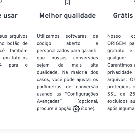
20
20
20
20
17
17
17
17
21
21
21
21
18
18
18
18
e usar
Melhor qualidade
Grátis
22
22
22
22
19
19
19
19
23
23
23
23
20
20
20
20
eus arquivos
Utilizamos softwares de
Nosso co
24
24
24
no botão de
código aberto e
ORIGEM pa
21
21
21
21
ocê também
personalizados para garantir
gratuito 
25
25
25
22
22
22
22
r em lote
os
que nossas conversões
qualquer
26
26
26
4
para o
sejam da mais alta
23
23
23
23
Garantimos 
qualidade. Na maioria dos
privacida
27
27
27
24
24
24
casos, você pode ajustar os
arquivos. O
28
28
28
25
25
25
parâmetros de conversão
protegidos c
usando as “Configurações
29
29
29
SSL de 25
26
26
26
Avançadas” (opcional,
excluídos a
30
30
30
27
27
27
após algumas
procure a opção
ícone).
31
31
31
28
28
28
32
32
32
29
29
29