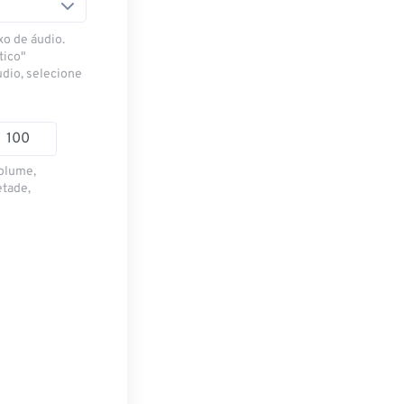
xo de áudio.
tico"
udio, selecione
volume,
etade,