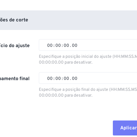
ões de corte
ício do ajuste
00
:
00
:
00
.
00
Especifique a posição inicial do ajuste (HH:MM:SS.
00:00:00.00 para desativar.
00
00
00
00
01
01
01
01
amento final
00
:
00
:
00
.
00
02
02
02
02
Especifique a posição final do ajuste (HH:MM:SS.M
00:00:00.00 para desativar.
03
03
03
03
00
00
00
00
04
04
04
04
01
01
01
01
05
05
05
05
02
02
02
02
Aplicar
06
06
06
06
03
03
03
03