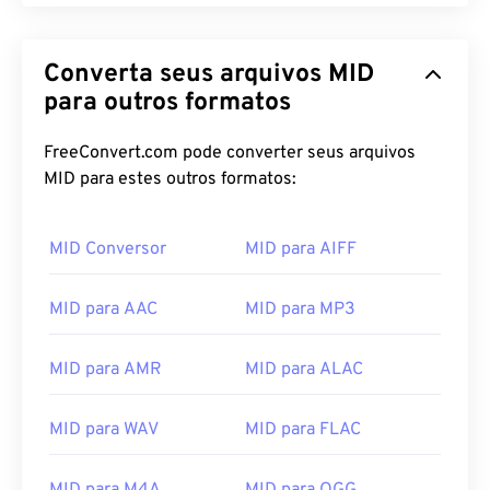
Converta seus arquivos MID
para outros formatos
FreeConvert.com pode converter seus arquivos
MID para estes outros formatos:
MID Conversor
MID para AIFF
MID para AAC
MID para MP3
00
00
00
00
00
00
00
00
MID para AMR
MID para ALAC
00
00
00
00
00
00
00
00
MID para WAV
MID para FLAC
01
01
01
01
01
01
01
01
02
02
02
02
02
02
02
02