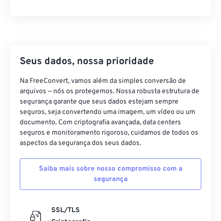
16
16
16
16
16
16
16
16
17
17
17
17
17
17
17
17
18
18
18
18
18
18
18
18
19
19
19
19
19
19
19
19
Seus dados, nossa prioridade
20
20
20
20
20
20
20
20
Na FreeConvert, vamos além da simples conversão de
21
21
21
21
21
21
21
21
arquivos — nós os protegemos. Nossa robusta estrutura de
segurança garante que seus dados estejam sempre
22
22
22
22
22
22
22
22
seguros, seja convertendo uma imagem, um vídeo ou um
documento. Com criptografia avançada, data centers
23
23
23
23
23
23
23
23
seguros e monitoramento rigoroso, cuidamos de todos os
24
24
24
24
24
24
aspectos da segurança dos seus dados.
25
25
25
25
25
25
Saiba mais sobre nosso compromisso com a
26
26
26
26
26
26
segurança
27
27
27
27
27
27
28
28
28
28
28
28
SSL/TLS