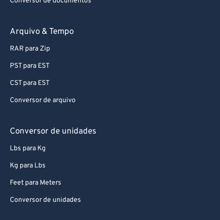
Conversor de documentos
69
69
70
70
Arquivo & Tempo
71
71
RAR para Zip
72
72
PST para EST
73
73
CST para EST
74
74
Conversor de arquivo
75
75
76
76
Conversor de unidades
77
77
Lbs para Kg
78
78
Kg para Lbs
79
79
Feet para Meters
80
80
Conversor de unidades
81
81