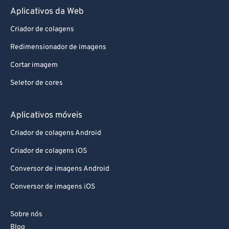
82
82
Aplicativos da Web
83
83
Criador de colagens
84
84
Redimensionador de imagens
85
85
Cortar imagem
86
86
Seletor de cores
87
87
88
88
Aplicativos móveis
89
89
Criador de colagens Android
90
90
Criador de colagens iOS
91
91
Conversor de imagens Android
92
92
Conversor de imagens iOS
93
93
Sobre nós
94
94
Blog