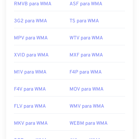
Desenvolvido por:
Microsoft
RMVB para WMA
ASF para WMA
Lançamento inicial:
1999
3G2 para WMA
TS para WMA
Links úteis:
https://en.wikipedia.org/wiki/Windows_Media_Audio
MPV para WMA
WTV para WMA
https://docs.microsoft.com/en-
us/windows/desktop/medfound/windows-media-
XVID para WMA
MXF para WMA
codecs
M1V para WMA
F4P para WMA
F4V para WMA
MOV para WMA
FLV para WMA
WMV para WMA
MKV para WMA
WEBM para WMA