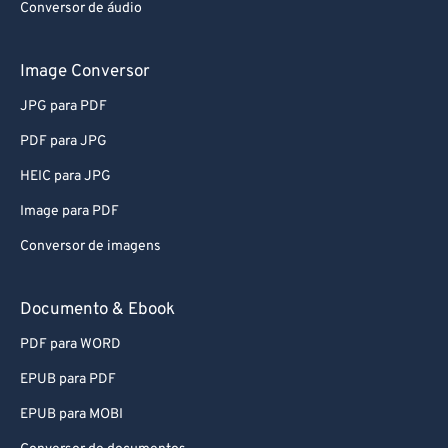
Conversor de áudio
56
56
56
56
56
56
57
57
57
57
57
57
Image Conversor
58
58
58
58
58
58
JPG para PDF
59
59
59
59
59
59
PDF para JPG
60
60
HEIC para JPG
61
61
Image para PDF
62
62
Conversor de imagens
63
63
64
64
Documento & Ebook
65
65
PDF para WORD
66
66
EPUB para PDF
67
67
EPUB para MOBI
68
68