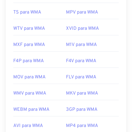
Lançamento inicial:
1999
TS para WMA
MPV para WMA
Links úteis:
https://en.wikipedia.org/wiki/Windows_Media_Audio
WTV para WMA
XVID para WMA
https://docs.microsoft.com/en-
us/windows/desktop/medfound/windows-media-
MXF para WMA
M1V para WMA
codecs
F4P para WMA
F4V para WMA
MOV para WMA
FLV para WMA
WMV para WMA
MKV para WMA
WEBM para WMA
3GP para WMA
AVI para WMA
MP4 para WMA