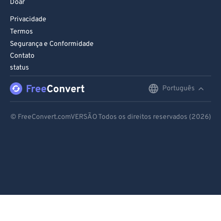
Doar
Privacidade
Termos
Segurança e Conformidade
Contato
status
Português
English
Deutsch
© FreeConvert.comVERSÃO Todos os direitos reservados (2026)
Español
Français
Português
Italiano
Dutch