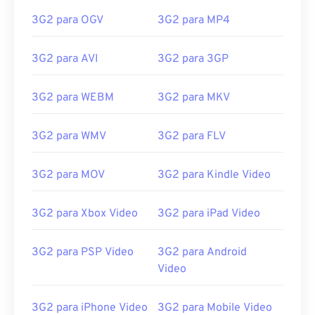
3G2 para OGV
3G2 para MP4
3G2 para AVI
3G2 para 3GP
00
00
00
00
00
00
00
00
3G2 para WEBM
3G2 para MKV
00
00
00
00
00
00
00
00
3G2 para WMV
3G2 para FLV
01
01
01
01
01
01
01
01
3G2 para MOV
3G2 para Kindle Video
02
02
02
02
02
02
02
02
03
03
03
03
03
03
03
03
3G2 para Xbox Video
3G2 para iPad Video
04
04
04
04
04
04
04
04
05
05
05
05
05
05
05
05
3G2 para PSP Video
3G2 para Android
Video
06
06
06
06
06
06
06
06
07
07
07
07
07
07
07
07
3G2 para iPhone Video
3G2 para Mobile Video