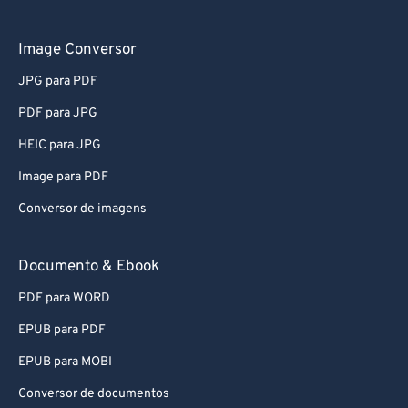
61
61
62
62
Image Conversor
63
63
JPG para PDF
64
64
PDF para JPG
65
65
HEIC para JPG
66
66
Image para PDF
67
67
Conversor de imagens
68
68
69
69
Documento & Ebook
70
70
PDF para WORD
71
71
EPUB para PDF
72
72
EPUB para MOBI
73
73
Conversor de documentos