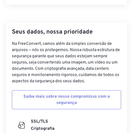
21
21
21
21
21
21
21
21
22
22
22
22
22
22
22
22
23
23
23
23
23
23
23
23
24
24
24
24
24
24
Seus dados, nossa prioridade
25
25
25
25
25
25
Na FreeConvert, vamos além da simples conversão de
arquivos — nós os protegemos. Nossa robusta estrutura de
26
26
26
26
26
26
segurança garante que seus dados estejam sempre
27
27
27
27
27
27
seguros, seja convertendo uma imagem, um vídeo ou um
documento. Com criptografia avançada, data centers
28
28
28
28
28
28
seguros e monitoramento rigoroso, cuidamos de todos os
29
29
29
29
29
29
aspectos da segurança dos seus dados.
30
30
30
30
30
30
Saiba mais sobre nosso compromisso com a
31
31
31
31
31
31
segurança
32
32
32
32
32
32
33
33
33
33
33
33
SSL/TLS
Criptografia
34
34
34
34
34
34