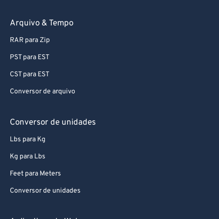
74
74
75
75
Arquivo & Tempo
76
76
RAR para Zip
77
77
PST para EST
78
78
CST para EST
79
79
Conversor de arquivo
80
80
81
81
Conversor de unidades
82
82
Lbs para Kg
83
83
Kg para Lbs
84
84
Feet para Meters
85
85
Conversor de unidades
86
86