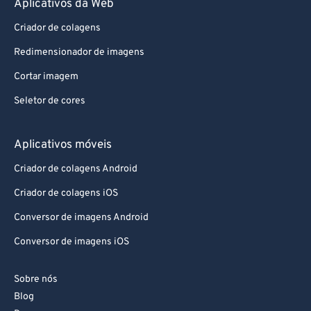
Aplicativos da Web
87
87
88
88
Criador de colagens
89
89
Redimensionador de imagens
90
90
Cortar imagem
91
91
Seletor de cores
92
92
Aplicativos móveis
93
93
94
94
Criador de colagens Android
95
95
Criador de colagens iOS
96
96
Conversor de imagens Android
97
97
Conversor de imagens iOS
98
98
Sobre nós
99
99
Blog