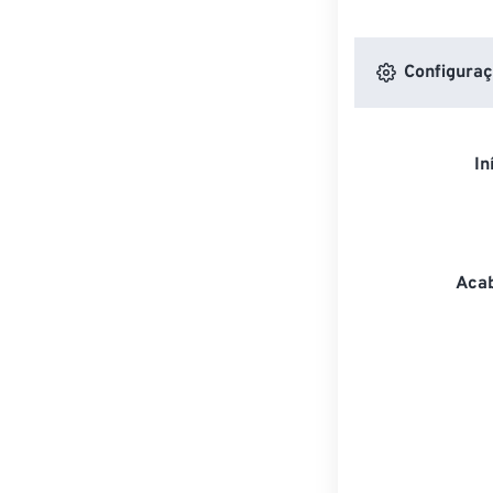
Configuraç
In
Acab