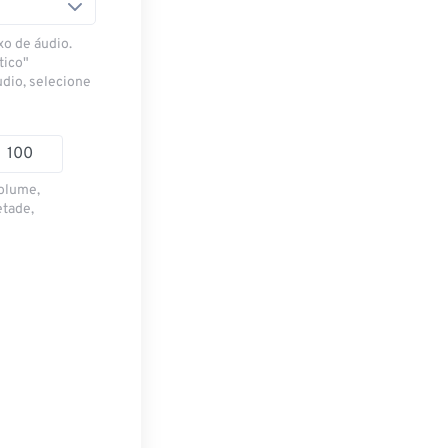
xo de áudio.
tico"
udio, selecione
volume,
etade,