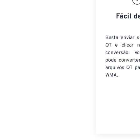
Fácil d
Basta enviar s
QT e clicar 
conversão. V
pode converte
arquivos QT
pa
WMA.