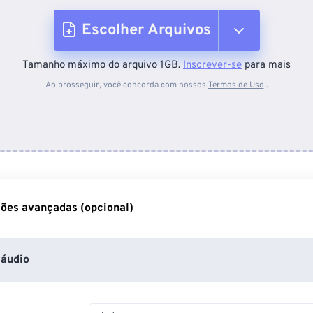
Escolher Arquivos
Tamanho máximo do arquivo 1GB.
Inscrever-se
para mais
Do dispositivo
Ao prosseguir, você concorda com nossos
Termos de Uso
.
Do Dropbox
Do Google Drive
ões avançadas (opcional)
Do OneDrive
áudio
Da URL