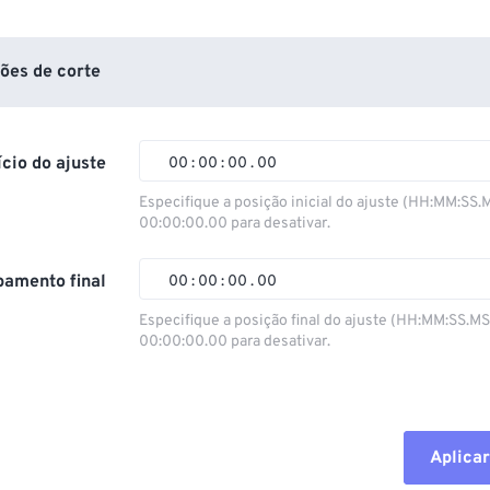
ões de corte
ício do ajuste
00
:
00
:
00
.
00
Especifique a posição inicial do ajuste (HH:MM:SS.
00:00:00.00 para desativar.
00
00
00
00
01
01
01
01
amento final
00
:
00
:
00
.
00
02
02
02
02
Especifique a posição final do ajuste (HH:MM:SS.M
00:00:00.00 para desativar.
03
03
03
03
00
00
00
00
04
04
04
04
01
01
01
01
05
05
05
05
02
02
02
02
Aplicar
06
06
06
06
03
03
03
03