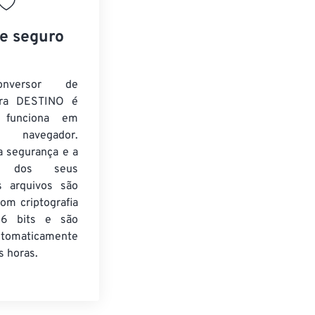
 e seguro
nversor de
ra DESTINO é
e funciona em
 navegador.
a segurança e a
de dos seus
s arquivos são
om criptografia
6 bits e são
utomaticamente
 horas.