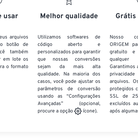
20
20
20
20
17
17
17
17
21
21
21
21
18
18
18
18
e usar
Melhor qualidade
Grátis
22
22
22
22
19
19
19
19
23
23
23
23
20
20
20
20
eus arquivos
Utilizamos softwares de
Nosso co
24
24
24
no botão de
código aberto e
ORIGEM pa
21
21
21
21
ocê também
personalizados para garantir
gratuito 
25
25
25
22
22
22
22
r em lote
os
que nossas conversões
qualquer
26
26
26
ra o formato
sejam da mais alta
23
23
23
23
Garantimos 
qualidade. Na maioria dos
privacida
27
27
27
24
24
24
casos, você pode ajustar os
arquivos. O
28
28
28
25
25
25
parâmetros de conversão
protegidos c
usando as “Configurações
29
29
29
SSL de 25
26
26
26
Avançadas” (opcional,
excluídos a
30
30
30
27
27
27
após algumas
procure a opção
ícone).
31
31
31
28
28
28
32
32
32
29
29
29