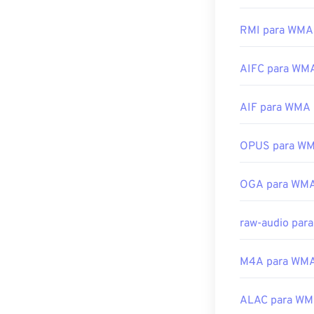
Desenvolvido p
e geralmente é 
muitos outros 
RMI para WMA
Lançamento ini
são frequentem
Links úteis:
AIFC para WM
Outros progra
https://en.wik
. Para disposi
separadas par
AIF para WMA
https://suppor
Desenvolvido p
OPUS para W
Lançamento ini
Links úteis:
OGA para WM
https://en.wik
https://docs.
raw-audio par
M4A para WM
ALAC para W