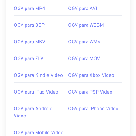
OGV para MP4
OGV para AVI
OGV para 3GP
OGV para WEBM
00
00
00
00
00
00
00
00
OGV para MKV
OGV para WMV
00
00
00
00
00
00
00
00
OGV para FLV
OGV para MOV
01
01
01
01
01
01
01
01
OGV para Kindle Video
OGV para Xbox Video
02
02
02
02
02
02
02
02
03
03
03
03
03
03
03
03
OGV para iPad Video
OGV para PSP Video
04
04
04
04
04
04
04
04
05
05
05
05
05
05
05
05
OGV para Android
OGV para iPhone Video
Video
06
06
06
06
06
06
06
06
07
07
07
07
07
07
07
07
OGV para Mobile Video