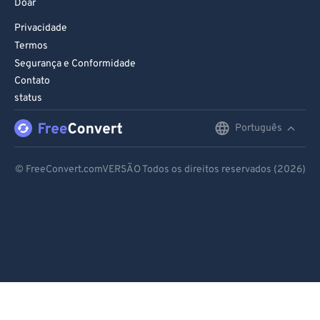
Doar
Privacidade
Termos
Segurança e Conformidade
Contato
status
Português
English
Deutsch
© FreeConvert.comVERSÃO Todos os direitos reservados (2026)
Español
Français
Português
Italiano
Dutch