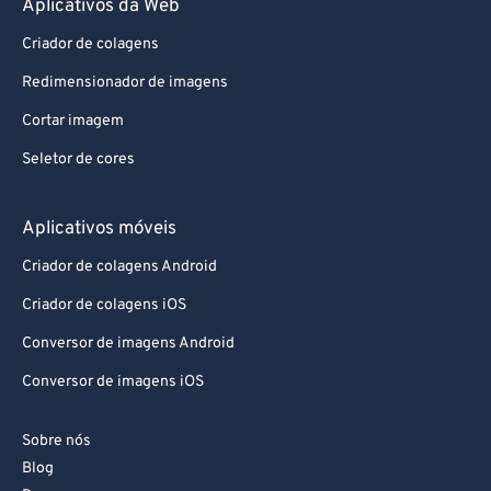
Aplicativos da Web
87
87
88
88
Criador de colagens
89
89
Redimensionador de imagens
90
90
Cortar imagem
91
91
Seletor de cores
92
92
Aplicativos móveis
93
93
94
94
Criador de colagens Android
95
95
Criador de colagens iOS
96
96
Conversor de imagens Android
97
97
Conversor de imagens iOS
98
98
Sobre nós
99
99
Blog