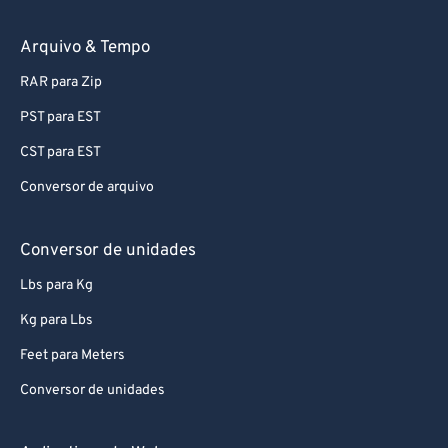
74
74
75
75
Arquivo & Tempo
76
76
RAR para Zip
77
77
PST para EST
78
78
CST para EST
79
79
Conversor de arquivo
80
80
81
81
Conversor de unidades
82
82
Lbs para Kg
83
83
Kg para Lbs
84
84
Feet para Meters
85
85
Conversor de unidades
86
86