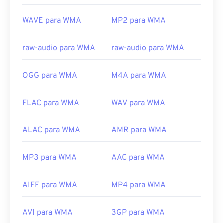
Lançamento inicial:
1999
WAVE para WMA
MP2 para WMA
Links úteis:
https://en.wikipedia.org/wiki/Windows_Media_Audio
raw-audio para WMA
raw-audio para WMA
https://docs.microsoft.com/en-
us/windows/desktop/medfound/windows-media-
OGG para WMA
M4A para WMA
codecs
FLAC para WMA
WAV para WMA
ALAC para WMA
AMR para WMA
MP3 para WMA
AAC para WMA
AIFF para WMA
MP4 para WMA
AVI para WMA
3GP para WMA