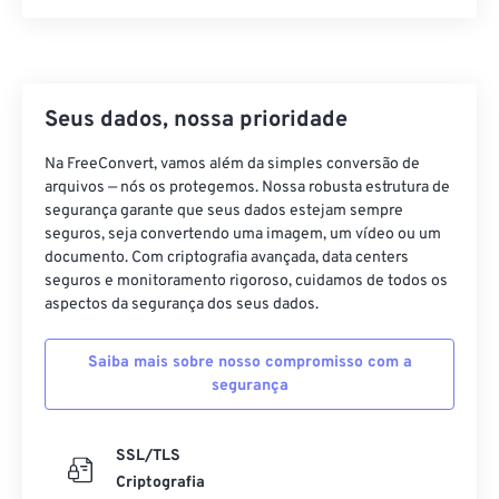
21
21
21
21
21
21
21
21
22
22
22
22
22
22
22
22
23
23
23
23
23
23
23
23
24
24
24
24
24
24
Seus dados, nossa prioridade
25
25
25
25
25
25
Na FreeConvert, vamos além da simples conversão de
arquivos — nós os protegemos. Nossa robusta estrutura de
26
26
26
26
26
26
segurança garante que seus dados estejam sempre
27
27
27
27
27
27
seguros, seja convertendo uma imagem, um vídeo ou um
documento. Com criptografia avançada, data centers
28
28
28
28
28
28
seguros e monitoramento rigoroso, cuidamos de todos os
29
29
29
29
29
29
aspectos da segurança dos seus dados.
30
30
30
30
30
30
Saiba mais sobre nosso compromisso com a
31
31
31
31
31
31
segurança
32
32
32
32
32
32
33
33
33
33
33
33
SSL/TLS
Criptografia
34
34
34
34
34
34