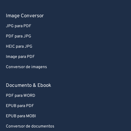
61
61
62
62
Image Conversor
63
63
JPG para PDF
64
64
PDF para JPG
65
65
HEIC para JPG
66
66
Image para PDF
67
67
Conversor de imagens
68
68
69
69
Documento & Ebook
70
70
PDF para WORD
71
71
EPUB para PDF
72
72
EPUB para MOBI
73
73
Conversor de documentos