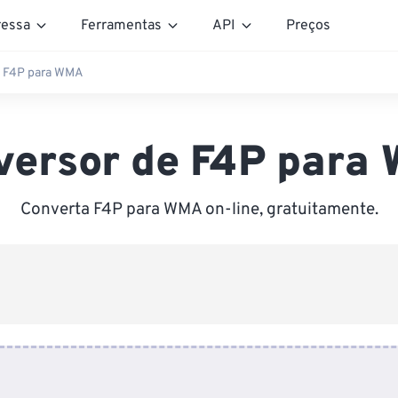
essa
Ferramentas
API
Preços
e F4P para WMA
versor de F4P para
Converta F4P para WMA on-line, gratuitamente.