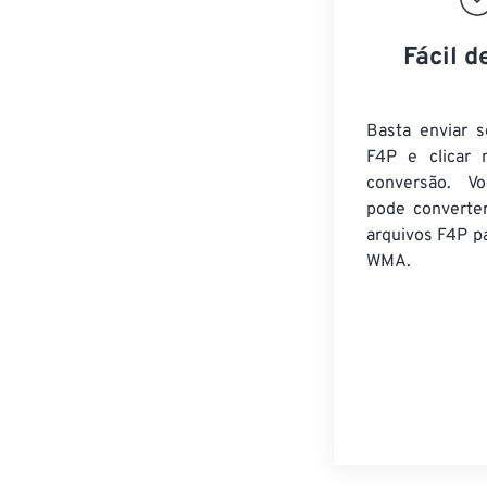
Fácil d
Basta enviar s
F4P e clicar 
conversão. V
pode converte
arquivos F4P
pa
WMA.