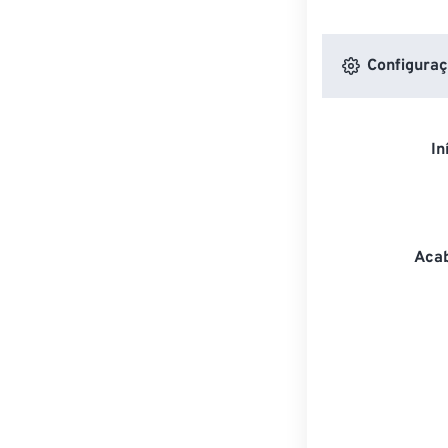
Configuraç
In
Acab