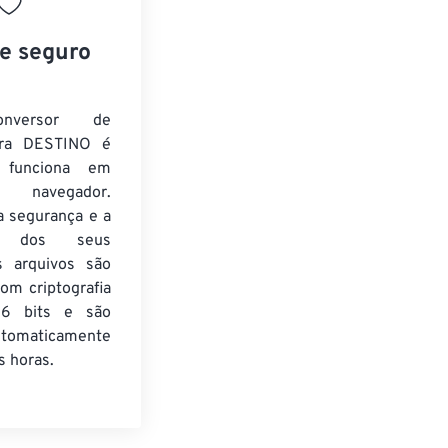
 e seguro
nversor de
ra DESTINO é
e funciona em
 navegador.
a segurança e a
de dos seus
s arquivos são
om criptografia
6 bits e são
utomaticamente
 horas.