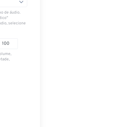
xo de áudio.
tico"
udio, selecione
volume,
etade,