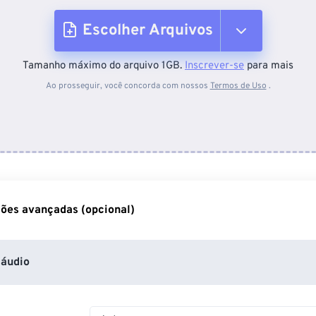
Escolher Arquivos
Tamanho máximo do arquivo 1GB.
Inscrever-se
para mais
Do dispositivo
Ao prosseguir, você concorda com nossos
Termos de Uso
.
Do Dropbox
Do Google Drive
ões avançadas (opcional)
Do OneDrive
áudio
Da URL