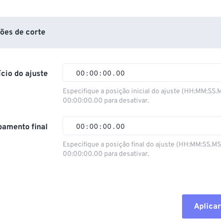
ões de corte
ício do ajuste
00
:
00
:
00
.
00
Especifique a posição inicial do ajuste (HH:MM:SS.
00:00:00.00 para desativar.
00
00
00
00
01
01
01
01
amento final
00
:
00
:
00
.
00
02
02
02
02
Especifique a posição final do ajuste (HH:MM:SS.M
00:00:00.00 para desativar.
03
03
03
03
00
00
00
00
04
04
04
04
01
01
01
01
05
05
05
05
02
02
02
02
Aplicar
06
06
06
06
03
03
03
03