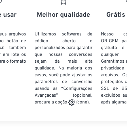
20
20
20
20
17
17
17
17
21
21
21
21
18
18
18
18
e usar
Melhor qualidade
Grátis
22
22
22
22
19
19
19
19
23
23
23
23
20
20
20
20
eus arquivos
Utilizamos softwares de
Nosso co
24
24
24
no botão de
código aberto e
ORIGEM pa
21
21
21
21
ocê também
personalizados para garantir
gratuito 
25
25
25
22
22
22
22
r em lote
os
que nossas conversões
qualquer
26
26
26
ra o formato
sejam da mais alta
23
23
23
23
Garantimos 
qualidade. Na maioria dos
privacida
27
27
27
24
24
24
casos, você pode ajustar os
arquivos. O
28
28
28
25
25
25
parâmetros de conversão
protegidos c
usando as “Configurações
29
29
29
SSL de 25
26
26
26
Avançadas” (opcional,
excluídos a
30
30
30
27
27
27
após algumas
procure a opção
ícone).
31
31
31
28
28
28
32
32
32
29
29
29