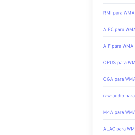
iOS. Lembre-se
e geralmente é 
Desenvolvido p
muitos outros 
RMI para WMA
são frequentem
Lançamento ini
AIFC para WM
Outros progra
Links úteis:
. Para disposi
https://en.wiki
separadas par
AIF para WMA
https://www.is
Desenvolvido p
OPUS para W
Lançamento ini
Links úteis:
OGA para WM
https://en.wik
https://docs.
raw-audio par
M4A para WM
ALAC para W