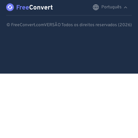
Português
English
Deutsch
© FreeConvert.comVERSÃO Todos os direitos reservados (2026)
Español
Français
Português
Italiano
Dutch
日本語
简体中文
繁體中文
한국어