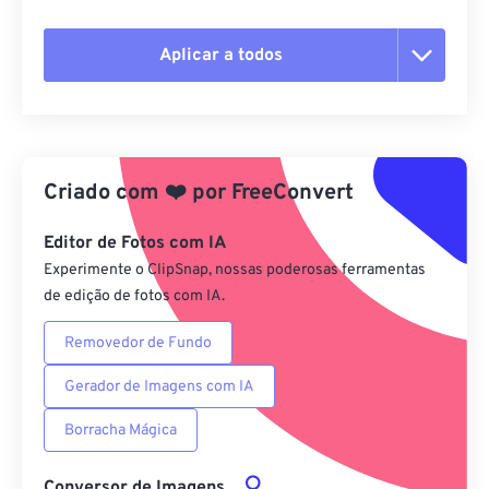
Aplicar a todos
Redefinir todas as opções
Aplicar a partir da predefinição
Criado com
❤️
por
FreeConvert
Salvar como predefinição
Editor de Fotos com IA
Experimente o ClipSnap, nossas poderosas ferramentas
de edição de fotos com IA.
Removedor de Fundo
Gerador de Imagens com IA
Borracha Mágica
Conversor de Imagens