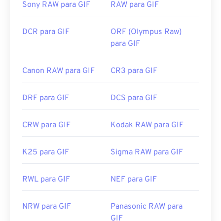
Sony RAW para GIF
RAW para GIF
Links úteis:
https://en.wikipedia.org/wiki/GIF
DCR para GIF
ORF (Olympus Raw)
para GIF
Canon RAW para GIF
CR3 para GIF
DRF para GIF
DCS para GIF
CRW para GIF
Kodak RAW para GIF
K25 para GIF
Sigma RAW para GIF
RWL para GIF
NEF para GIF
NRW para GIF
Panasonic RAW para
GIF