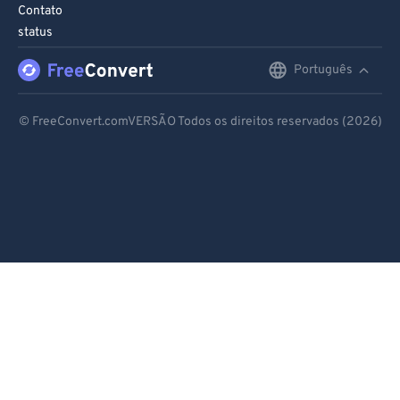
Contato
status
Português
English
Deutsch
© FreeConvert.comVERSÃO Todos os direitos reservados (2026)
Español
Français
Português
Italiano
Dutch
日本語
简体中文