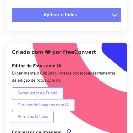
Aplicar a todos
Redefinir todas as opções
Aplicar a partir da predefinição
Criado com
❤️
por
FreeConvert
Salvar como predefinição
Editor de Fotos com IA
Experimente o ClipSnap, nossas poderosas ferramentas
de edição de fotos com IA.
Removedor de Fundo
Gerador de Imagens com IA
Borracha Mágica
Conversor de Imagens