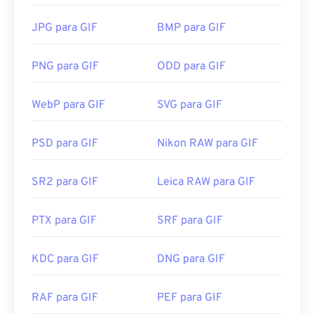
Como abrir um arquivo GIF?
JPG para GIF
BMP para GIF
Quase todos os navegadores suportam GIF, o que
PNG para GIF
ODD para GIF
lhe confere uma vantagem distinta sobre outros
formatos de imagem, como PNG. Além disso, o GIF
WebP para GIF
SVG para GIF
abre em dispositivos móveis da Apple, incluindo
iPhone e iPad, o que o torna mais popular que
o
Adobe Flash
.
PSD para GIF
Nikon RAW para GIF
SR2 para GIF
Leica RAW para GIF
Os GIFs abrem facilmente em quase todos os
aplicativos de visualização de imagens,
PTX para GIF
SRF para GIF
navegadores da web e sistemas operacionais. Para
abrir um GIF para fins de edição, use um aplicativo
como
o Adobe Photoshop
. No Windows, abra GIFs
KDC para GIF
DNG para GIF
com
o Microsoft Fotos
, Adobe
Photoshop
Elements
, Roxio Creator
NXT Pro
e outros. No
RAF para GIF
PEF para GIF
macOS, use visualizadores e editores de imagens