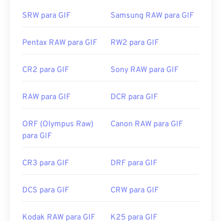
da Adobe, incluindo
o Adobe Illustrator
.
SRW para GIF
Samsung RAW para GIF
Desenvolvido por:
CompuServe, Inc.
Pentax RAW para GIF
RW2 para GIF
Lançamento inicial:
15 de junho de 1987
CR2 para GIF
Sony RAW para GIF
Links úteis:
https://en.wikipedia.org/wiki/GIF
RAW para GIF
DCR para GIF
ORF (Olympus Raw)
Canon RAW para GIF
para GIF
CR3 para GIF
DRF para GIF
DCS para GIF
CRW para GIF
Kodak RAW para GIF
K25 para GIF