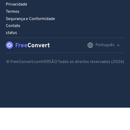
Privacidade
Termos
Segurança e Conformidade
Contato
status
Português
English
Deutsch
© FreeConvert.comVERSÃO Todos os direitos reservados (2026)
Español
Français
Português
Italiano
Dutch
日本語