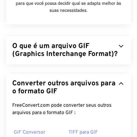
para que você possa decidir qual se adapta melhor às
suas necessidades.
O que é um arquivo GIF
(Graphics Interchange Format)?
O Graphics Interchange Format (GIF) é um tipo de
formato de arquivo bitmap que se baseia em
pixels
Converter outros arquivos para
para formar imagens simples usando o
modelo de
cores RGB
. Ao contrário do formato de arquivo
o formato GIF
BMP
não compactado, o GIF utiliza
compressão
sem perdas
e suporta animação sem áudio. O uso
FreeConvert.com pode converter seus outros
mais comum do GIF é em formato animado, como
arquivos para o formato GIF :
anúncios, respostas baseadas em emoções em
mídias sociais e memes, que frequentemente
GIF Conversor
TIFF para GIF
viralizam na internet.