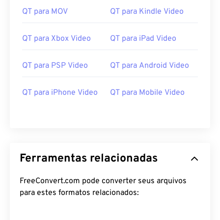
rmat
QT para MOV
QT para Kindle Video
https://support.apple.com/guide/quicktime-
player/welcome/mac
QT para Xbox Video
QT para iPad Video
QT para PSP Video
QT para Android Video
QT para iPhone Video
QT para Mobile Video
Ferramentas relacionadas
FreeConvert.com pode converter seus arquivos
para estes formatos relacionados: