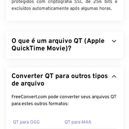
protegidos com criptografia SSL de 256 bits e
excluídos automaticamente após algumas horas.
O que é um arquivo QT (Apple
QuickTime Movie)?
O Apple QuickTime Movie (QT) é um formato de
arquivo desenvolvido pela Apple para clipes de
Converter QT para outros tipos
filme. É muito semelhante ao MOV, pois é um
contêiner que pode armazenar vários tipos de
de arquivo
arquivos multimídia, incluindo
3D
e
realidade
virtual (RV)
. É um formato mais antigo, enquanto o
FreeConvert.com pode converter seus arquivos QT
MOV é mais recente.
para estes outros formatos:
Como abrir um arquivo QT?
QT para OGG
QT para M4A