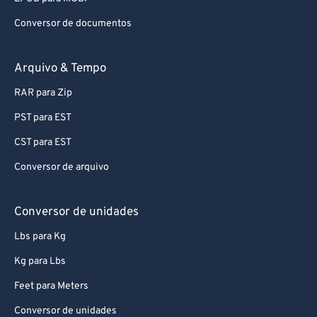
88
88
Conversor de documentos
89
89
90
90
Arquivo & Tempo
91
91
RAR para Zip
92
92
PST para EST
93
93
CST para EST
94
94
Conversor de arquivo
95
95
96
96
Conversor de unidades
97
97
Lbs para Kg
98
98
Kg para Lbs
99
99
Feet para Meters
Conversor de unidades