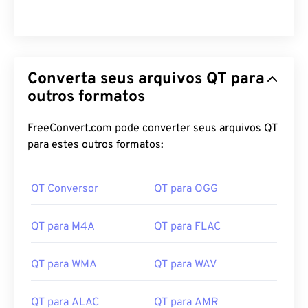
00
00
00
00
00
00
00
00
Converta seus arquivos QT para
outros formatos
00
00
00
00
00
00
00
00
01
01
01
01
01
01
01
01
FreeConvert.com pode converter seus arquivos QT
para estes outros formatos:
02
02
02
02
02
02
02
02
03
03
03
03
03
03
03
03
QT Conversor
QT para OGG
04
04
04
04
04
04
04
04
05
05
05
05
05
05
05
05
QT para M4A
QT para FLAC
06
06
06
06
06
06
06
06
QT para WMA
QT para WAV
07
07
07
07
07
07
07
07
08
08
08
08
08
08
08
08
QT para ALAC
QT para AMR