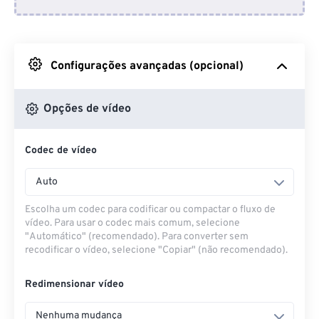
Do Dropbox
Do Google Drive
Configurações avançadas (opcional)
Do OneDrive
Opções de vídeo
Codec de vídeo
Da URL
Auto
Escolha um codec para codificar ou compactar o fluxo de
vídeo. Para usar o codec mais comum, selecione
"Automático" (recomendado). Para converter sem
recodificar o vídeo, selecione "Copiar" (não recomendado).
Redimensionar vídeo
Nenhuma mudança