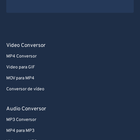
62
62
63
63
64
64
65
65
Video Conversor
66
66
MP4 Conversor
67
67
Video para GIF
68
68
MOV para MP4
69
69
Conversor de vídeo
70
70
71
71
Audio Conversor
72
72
MP3 Conversor
73
73
MP4 para MP3
74
74