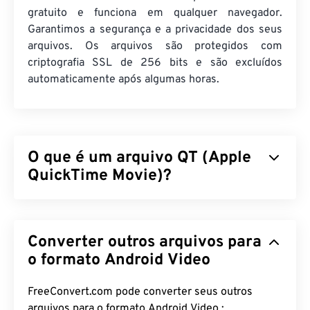
gratuito e funciona em qualquer navegador.
Garantimos a segurança e a privacidade dos seus
arquivos. Os arquivos são protegidos com
criptografia SSL de 256 bits e são excluídos
automaticamente após algumas horas.
O que é um arquivo QT (Apple
QuickTime Movie)?
O Apple QuickTime Movie (QT) é um formato de
arquivo desenvolvido pela Apple para clipes de
Converter outros arquivos para
filme. É muito semelhante ao MOV, pois é um
contêiner que pode armazenar vários tipos de
o formato Android Video
arquivos multimídia, incluindo
3D
e
realidade
virtual (RV)
. É um formato mais antigo, enquanto o
FreeConvert.com pode converter seus outros
MOV é mais recente.
arquivos para o formato Android Video :