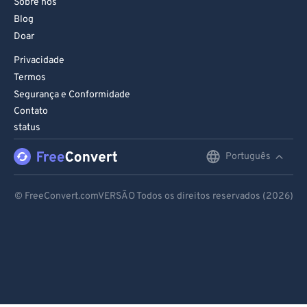
Sobre nós
Blog
Doar
Privacidade
Termos
Segurança e Conformidade
Contato
status
Português
English
Deutsch
© FreeConvert.comVERSÃO Todos os direitos reservados (2026)
Español
Français
Português
Italiano