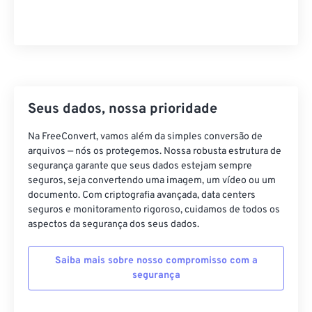
36
36
36
36
36
36
37
37
37
37
37
37
38
38
38
38
38
38
39
39
39
39
39
39
Seus dados, nossa prioridade
40
40
40
40
40
40
41
41
41
41
41
41
Na FreeConvert, vamos além da simples conversão de
arquivos — nós os protegemos. Nossa robusta estrutura de
42
42
42
42
42
42
segurança garante que seus dados estejam sempre
seguros, seja convertendo uma imagem, um vídeo ou um
43
43
43
43
43
43
documento. Com criptografia avançada, data centers
44
44
44
44
44
44
seguros e monitoramento rigoroso, cuidamos de todos os
aspectos da segurança dos seus dados.
45
45
45
45
45
45
46
46
46
46
46
46
Saiba mais sobre nosso compromisso com a
segurança
47
47
47
47
47
47
48
48
48
48
48
48