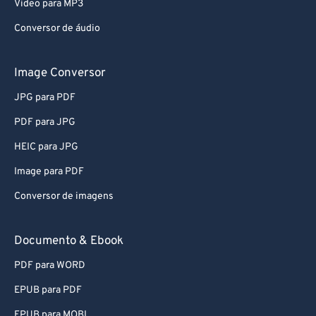
Video para MP3
75
75
Conversor de áudio
76
76
77
77
Image Conversor
78
78
JPG para PDF
79
79
PDF para JPG
80
80
HEIC para JPG
81
81
Image para PDF
82
82
Conversor de imagens
83
83
84
84
Documento & Ebook
85
85
PDF para WORD
86
86
EPUB para PDF
87
87
EPUB para MOBI