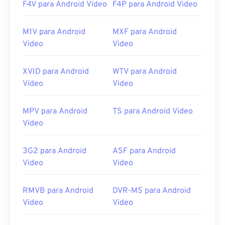
Lançamento inicial:
2001
F4V para Android Video
F4P para Android Video
Links úteis:
M1V para Android
MXF para Android
https://en.wikipedia.org/wiki/QuickTime_File_Fo
Video
Video
rmat
https://support.apple.com/guide/quicktime-
XVID para Android
WTV para Android
player/welcome/mac
Video
Video
MPV para Android
TS para Android Video
Video
3G2 para Android
ASF para Android
Video
Video
RMVB para Android
DVR-MS para Android
Video
Video