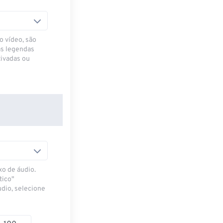
o vídeo, são
as legendas
ivadas ou
xo de áudio.
tico"
udio, selecione