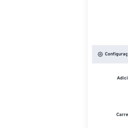
Configuraç
Adic
Carre