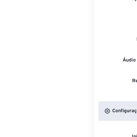
Áudio
R
Configuraç
In