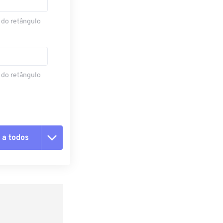
 do retângulo
 do retângulo
 a todos
 as opções
da predefinição
definição