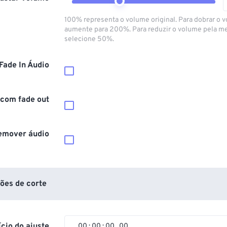
100% representa o volume original. Para dobrar o 
aumente para 200%. Para reduzir o volume pela m
selecione 50%.
Fade In Áudio
 com fade out
emover áudio
ões de corte
ício do ajuste
00
:
00
:
00
.
00