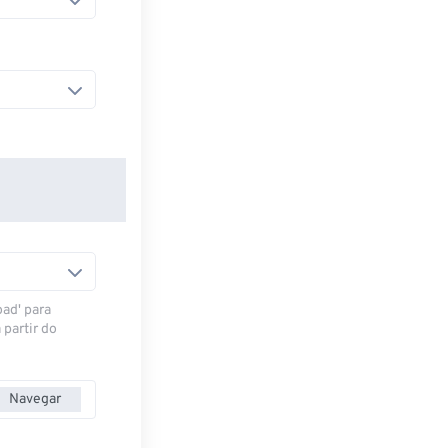
oad' para
 partir do
Navegar