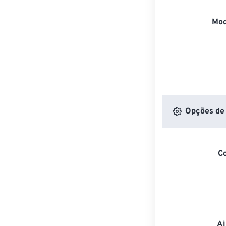
Mod
Opções de 
C
Aj