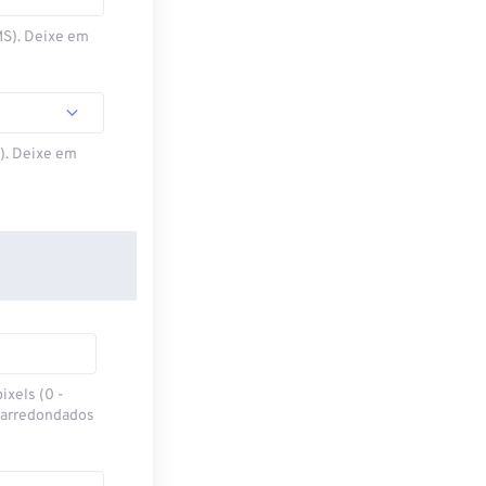
MS). Deixe em
S). Deixe em
ixels (0 -
 arredondados