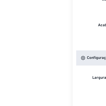
Acab
Configuraç
Largura