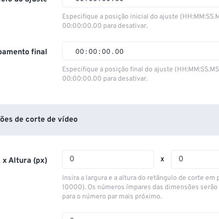
00
00
00
00
Especifique a posição inicial do ajuste (HH:MM:SS.
00:00:00.00 para desativar.
01
01
01
01
02
02
02
02
amento final
00
:
00
:
00
.
00
03
03
03
03
00
00
00
00
Especifique a posição final do ajuste (HH:MM:SS.M
00:00:00.00 para desativar.
04
04
04
04
01
01
01
01
05
05
05
05
02
02
02
02
06
06
06
06
03
03
03
03
ões de corte de vídeo
07
07
07
07
04
04
04
04
08
08
08
08
05
05
05
05
x
 x Altura (px)
09
09
09
09
06
06
06
06
Insira a largura e a altura do retângulo de corte em p
10
10
10
10
07
07
07
07
10000). Os números ímpares das dimensões serão
para o número par mais próximo.
11
11
11
11
08
08
08
08
12
12
12
12
09
09
09
09