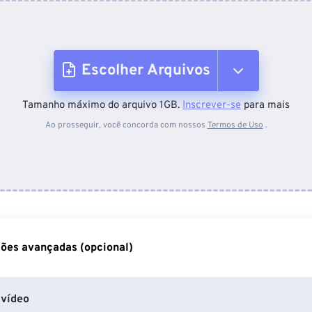
Escolher Arquivos
Tamanho máximo do arquivo 1GB.
Inscrever-se
para mais
Do dispositivo
Ao prosseguir, você concorda com nossos
Termos de Uso
.
Do Dropbox
Do Google Drive
ões avançadas (opcional)
Do OneDrive
vídeo
Da URL