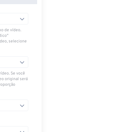
xo de vídeo.
tico"
ídeo, selecione
vídeo. Se você
eo original será
proporção