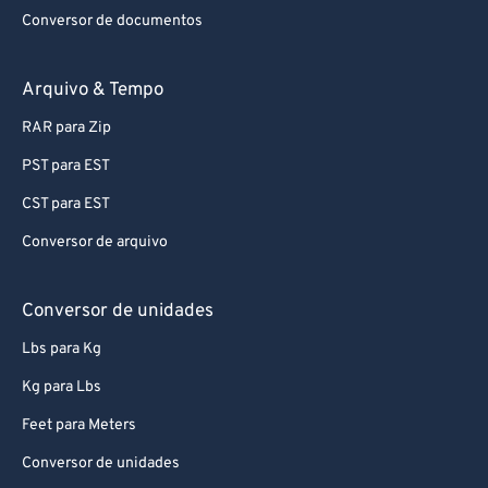
Conversor de documentos
94
94
95
95
Arquivo & Tempo
96
96
RAR para Zip
97
97
PST para EST
98
98
CST para EST
99
99
Conversor de arquivo
Conversor de unidades
Lbs para Kg
Kg para Lbs
Feet para Meters
Conversor de unidades