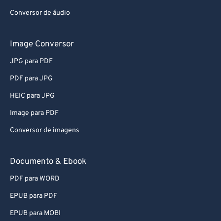
Conversor de áudio
81
81
82
82
Image Conversor
83
83
JPG para PDF
84
84
PDF para JPG
85
85
HEIC para JPG
86
86
Image para PDF
87
87
Conversor de imagens
88
88
89
89
Documento & Ebook
90
90
PDF para WORD
91
91
EPUB para PDF
92
92
EPUB para MOBI
93
93