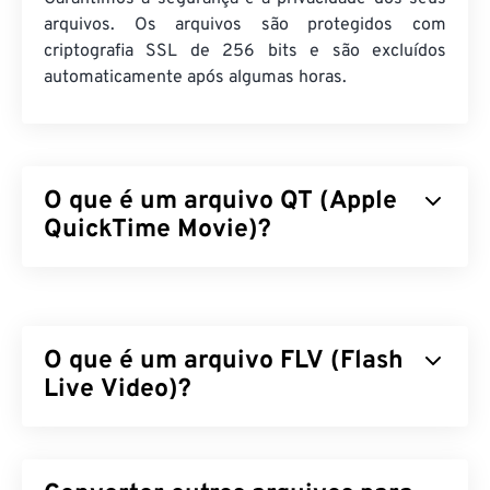
arquivos. Os arquivos são protegidos com
criptografia SSL de 256 bits e são excluídos
automaticamente após algumas horas.
O que é um arquivo QT (Apple
QuickTime Movie)?
O Apple QuickTime Movie (QT) é um formato de
arquivo desenvolvido pela Apple para clipes de
filme. É muito semelhante ao MOV, pois é um
O que é um arquivo FLV (Flash
contêiner que pode armazenar vários tipos de
arquivos multimídia, incluindo
Live Video)?
3D
e
realidade
virtual (RV)
. É um formato mais antigo, enquanto o
MOV é mais recente.
O Flash Live Video (FLV) é, como o nome sugere,
um tipo de vídeo
em Flash
. É um formato popular