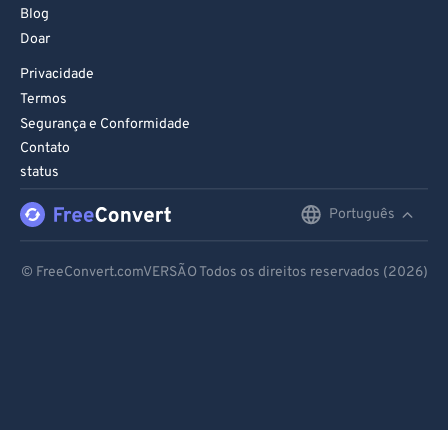
Blog
Doar
Privacidade
Termos
Segurança e Conformidade
Contato
status
Português
English
Deutsch
© FreeConvert.comVERSÃO Todos os direitos reservados (2026)
Español
Français
Português
Italiano