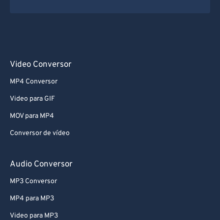
67
67
68
68
69
69
70
70
Video Conversor
71
71
MP4 Conversor
72
72
Video para GIF
73
73
MOV para MP4
74
74
Conversor de vídeo
75
75
76
76
Audio Conversor
77
77
MP3 Conversor
78
78
MP4 para MP3
79
79
Video para MP3
80
80