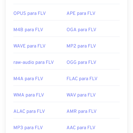
a abertura do FLV incluem
o VLC Media Player
,
o
https://en.wikipedia.org/wiki/QuickTime_File_Fo
Zoom Player
,
o RealNetworks RealPlayer Cloud
,
o
OPUS para FLV
APE para FLV
rmat
Eltima Elmedia Player
e
outros
.
https://support.apple.com/guide/quicktime-
Desenvolvido por:
Adobe
M4B para FLV
OGA para FLV
player/welcome/mac
Lançamento inicial:
2003
WAVE para FLV
MP2 para FLV
Links úteis:
https://en.wikipedia.org/wiki/Flash_Video
raw-audio para FLV
OGG para FLV
https://www.lifewire.com/flv-file
M4A para FLV
FLAC para FLV
WMA para FLV
WAV para FLV
ALAC para FLV
AMR para FLV
MP3 para FLV
AAC para FLV