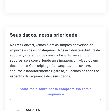
41
41
41
41
41
41
42
42
42
42
42
42
43
43
43
43
43
43
44
44
44
44
44
44
Seus dados, nossa prioridade
45
45
45
45
45
45
Na FreeConvert, vamos além da simples conversão de
46
46
46
46
46
46
arquivos — nós os protegemos. Nossa robusta estrutura de
47
47
47
47
47
47
segurança garante que seus dados estejam sempre
seguros, seja convertendo uma imagem, um vídeo ou um
48
48
48
48
48
48
documento. Com criptografia avançada, data centers
49
49
49
49
49
49
seguros e monitoramento rigoroso, cuidamos de todos os
aspectos da segurança dos seus dados.
50
50
50
50
50
50
51
51
51
51
51
51
Saiba mais sobre nosso compromisso com a
segurança
52
52
52
52
52
52
53
53
53
53
53
53
SSL/TLS