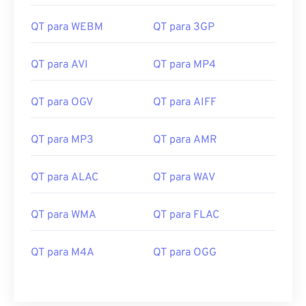
QT para WEBM
QT para 3GP
00
00
00
00
00
00
00
00
QT para AVI
QT para MP4
00
00
00
00
00
00
00
00
QT para OGV
QT para AIFF
01
01
01
01
01
01
01
01
QT para MP3
QT para AMR
02
02
02
02
02
02
02
02
03
03
03
03
03
03
03
03
QT para ALAC
QT para WAV
04
04
04
04
04
04
04
04
05
05
05
05
05
05
05
05
QT para WMA
QT para FLAC
06
06
06
06
06
06
06
06
QT para M4A
QT para OGG
07
07
07
07
07
07
07
07
08
08
08
08
08
08
08
08
09
09
09
09
09
09
09
09