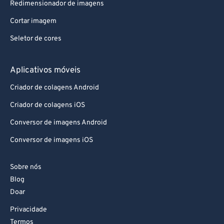
Redimensionador de imagens
89
89
Cortar imagem
90
90
Seletor de cores
91
91
92
92
Aplicativos móveis
93
93
Criador de colagens Android
94
94
Criador de colagens iOS
95
95
Conversor de imagens Android
96
96
Conversor de imagens iOS
97
97
Sobre nós
98
98
Blog
99
99
Doar
Privacidade
Termos