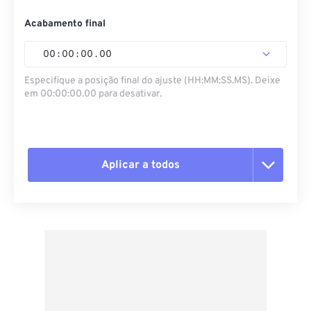
Acabamento final
00
:
00
:
00
.
00
Especifique a posição final do ajuste (HH:MM:SS.MS). Deixe
em 00:00:00.00 para desativar.
Aplicar a todos
Redefinir todas as opções
Aplicar a partir da predefinição
Salvar como predefinição