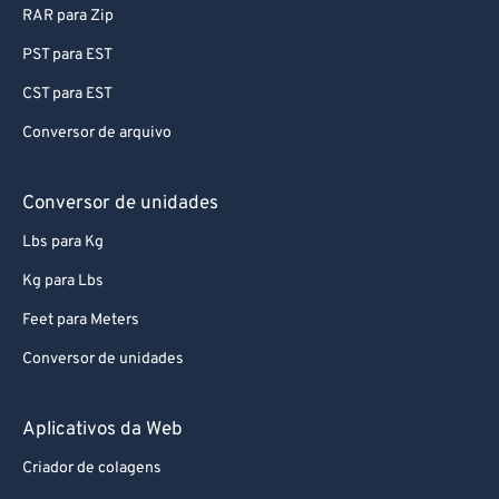
75
75
RAR para Zip
76
76
PST para EST
77
77
CST para EST
78
78
Conversor de arquivo
79
79
80
80
Conversor de unidades
81
81
Lbs para Kg
82
82
Kg para Lbs
83
83
Feet para Meters
84
84
Conversor de unidades
85
85
86
86
Aplicativos da Web
87
87
Criador de colagens
88
88