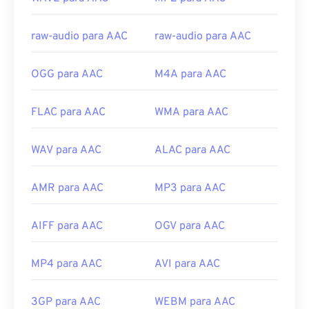
Links úteis:
raw-audio para AAC
raw-audio para AAC
https://en.wikipedia.org/wiki/Advanced_Audio_Coding
https://www.iso.org/standard/43345.html?
OGG para AAC
M4A para AAC
browse=tc
FLAC para AAC
WMA para AAC
WAV para AAC
ALAC para AAC
AMR para AAC
MP3 para AAC
AIFF para AAC
OGV para AAC
MP4 para AAC
AVI para AAC
3GP para AAC
WEBM para AAC