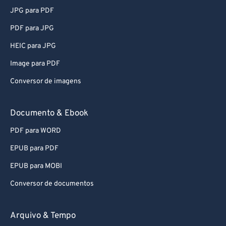
62
62
JPG para PDF
63
63
PDF para JPG
64
64
HEIC para JPG
65
65
Image para PDF
66
66
Conversor de imagens
67
67
68
68
Documento & Ebook
69
69
PDF para WORD
70
70
EPUB para PDF
71
71
EPUB para MOBI
72
72
Conversor de documentos
73
73
74
74
Arquivo & Tempo