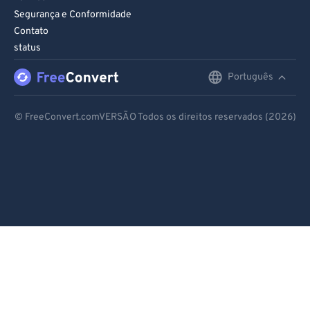
Segurança e Conformidade
Contato
status
Português
English
Deutsch
© FreeConvert.comVERSÃO Todos os direitos reservados (2026)
Español
Français
Português
Italiano
Dutch
日本語
简体中文