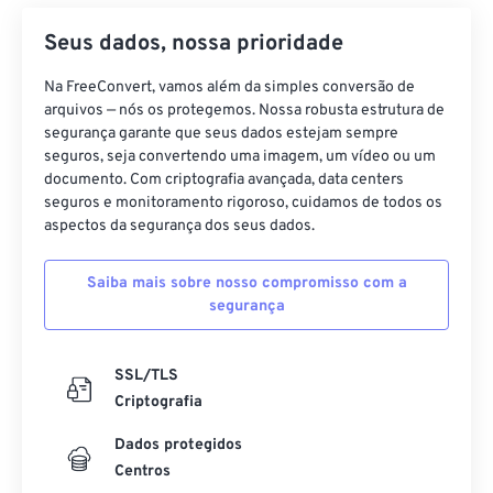
23
23
23
23
23
23
23
23
Seus dados, nossa prioridade
24
24
24
24
24
24
Na FreeConvert, vamos além da simples conversão de
25
25
25
25
25
25
arquivos — nós os protegemos. Nossa robusta estrutura de
segurança garante que seus dados estejam sempre
26
26
26
26
26
26
seguros, seja convertendo uma imagem, um vídeo ou um
27
27
27
27
27
27
documento. Com criptografia avançada, data centers
seguros e monitoramento rigoroso, cuidamos de todos os
28
28
28
28
28
28
aspectos da segurança dos seus dados.
29
29
29
29
29
29
Saiba mais sobre nosso compromisso com a
30
30
30
30
30
30
segurança
31
31
31
31
31
31
32
32
32
32
32
32
SSL/TLS
Criptografia
33
33
33
33
33
33
34
34
34
34
34
34
Dados protegidos
Centros
35
35
35
35
35
35