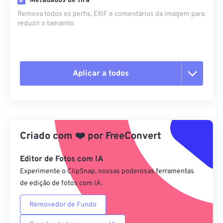
Metadados de tira
Remova todos os perfis, EXIF ​​e comentários da imagem para
reduzir o tamanho
Aplicar a todos
Redefinir todas as opções
Aplicar a partir da predefinição
Criado com
❤️
por
FreeConvert
Salvar como predefinição
Editor de Fotos com IA
Experimente o ClipSnap, nossas poderosas ferramentas
de edição de fotos com IA.
Removedor de Fundo