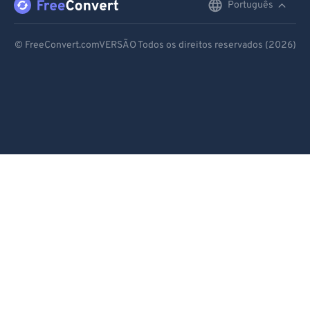
Português
English
Deutsch
© FreeConvert.comVERSÃO Todos os direitos reservados (2026)
Español
Français
Português
Italiano
Dutch
日本語
简体中文
繁體中文
한국어