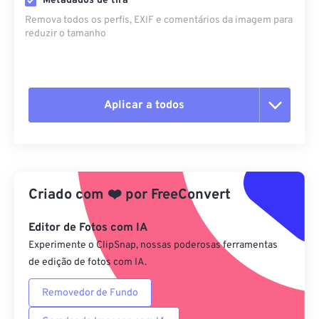
Metadados de tira
Remova todos os perfis, EXIF ​​e comentários da imagem para
reduzir o tamanho
Aplicar a todos
Redefinir todas as opções
Aplicar a partir da predefinição
Criado com
❤️
por
FreeConvert
Salvar como predefinição
Editor de Fotos com IA
Experimente o ClipSnap, nossas poderosas ferramentas
de edição de fotos com IA.
Removedor de Fundo