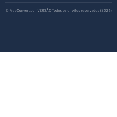
Deutsch
© FreeConvert.comVERSÃO Todos os direitos reservados (2026)
Español
Français
Português
Italiano
Dutch
日本語
简体中文
繁體中文
한국어
Svenska