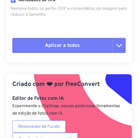
Metadados de tira
Remova todos os perfis, EXIF ​​e comentários da imagem para
reduzir o tamanho
Aplicar a todos
Redefinir todas as opções
Aplicar a partir da predefinição
Criado com
❤️
por
FreeConvert
Salvar como predefinição
Editor de Fotos com IA
Experimente o ClipSnap, nossas poderosas ferramentas
de edição de fotos com IA.
Removedor de Fundo