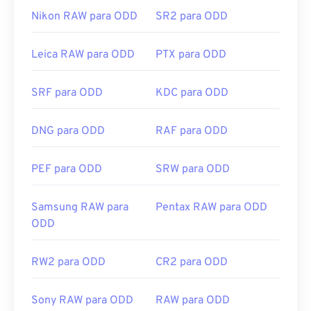
Adobe Flash
.
Nikon RAW para ODD
SR2 para ODD
Leica RAW para ODD
PTX para ODD
Os GIFs abrem facilmente em quase todos os
aplicativos de visualização de imagens,
SRF para ODD
KDC para ODD
navegadores da web e sistemas operacionais. Para
abrir um GIF para fins de edição, use um aplicativo
como
o Adobe Photoshop
. No Windows, abra GIFs
DNG para ODD
RAF para ODD
com
o Microsoft Fotos
, Adobe
Photoshop
Elements
, Roxio Creator
NXT Pro
e outros. No
PEF para ODD
SRW para ODD
macOS, use visualizadores e editores de imagens
da Adobe, incluindo
o Adobe Illustrator
.
Samsung RAW para
Pentax RAW para ODD
ODD
Desenvolvido por:
CompuServe, Inc.
RW2 para ODD
CR2 para ODD
Lançamento inicial:
15 de junho de 1987
Links úteis:
https://en.wikipedia.org/wiki/GIF
Sony RAW para ODD
RAW para ODD