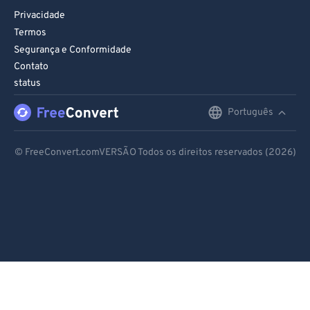
Privacidade
Termos
Segurança e Conformidade
Contato
status
Português
English
Deutsch
© FreeConvert.comVERSÃO Todos os direitos reservados (2026)
Español
Français
Português
Italiano
Dutch