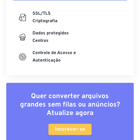
SSL/TLS
Criptografia
Dados protegidos
Centros
Controle de Acesso e
Autenticação
Quer converter arquivos
grandes sem filas ou anúncios?
Atualize agora
Inscrever-se