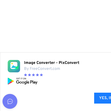
Image Converter - PixConvert
By FreeConvert.com
YES, 