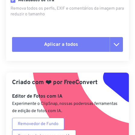
Metadados de tira
Remova todos os perfis, EXIF ​​e comentários da imagem para
reduzir o tamanho
Aplicar a todos
Redefinir todas as opções
Aplicar a partir da predefinição
Criado com
❤️
por
FreeConvert
Salvar como predefinição
Editor de Fotos com IA
Experimente o ClipSnap, nossas poderosas ferramentas
de edição de fotos com IA.
Removedor de Fundo