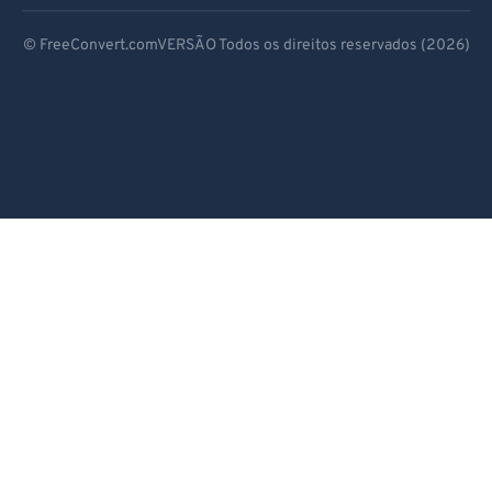
Deutsch
© FreeConvert.comVERSÃO Todos os direitos reservados (2026)
Español
Français
Português
Italiano
Dutch
日本語
简体中文
繁體中文
한국어
Svenska