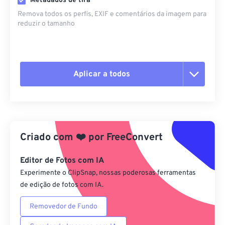
Metadados de tira
Remova todos os perfis, EXIF ​​e comentários da imagem para
reduzir o tamanho
Aplicar a todos
Redefinir todas as opções
Aplicar a partir da predefinição
Criado com
❤️
por
FreeConvert
Salvar como predefinição
Editor de Fotos com IA
Experimente o ClipSnap, nossas poderosas ferramentas
de edição de fotos com IA.
Removedor de Fundo