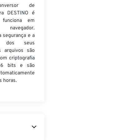
nversor de
ra DESTINO é
e funciona em
 navegador.
a segurança e a
de dos seus
s arquivos são
om criptografia
6 bits e são
utomaticamente
 horas.