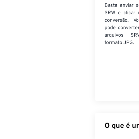
Basta enviar s
SRW e clicar 
conversão. V
pode converte
arquivos SR
formato JPG.
O que é u