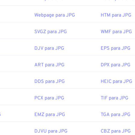
zador de imagens, editor de imagens ou navegador da web padrã
plicativo específico para abrir o arquivo, clique com o botão d
Webpage para JPG
HTM para JPG
rir com" para fazer sua seleção.
abrem automaticamente em navegadores populares como
o C
SVGZ para JPG
WMF para JPG
 Microsoft como
o Microsoft Fotos
e em aplicativos do Mac OS 
 redimensionar imagens JPEG, use nossa ferramenta
de redim
DJV para JPG
EPS para JPG
or:
Joint Photographic Experts Group
ART para JPG
DPX para JPG
cial:
18 de setembro de 1992
DDS para JPG
HEIC para JPG
PG relacionadas:
tor de Cores
para escolher cores de imagens
PCX para JPG
TIF para JPG
G
EMZ para JPG
TGA para JPG
DJVU para JPG
CBZ para JPG