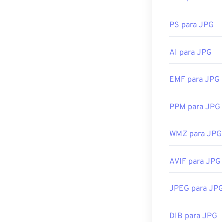
no seu visuali
selecionar um a
PS para JPG
e selecione "Ab
Arquivos JPG 
AI para JPG
aplicativos da
Preview
. Para
EMF para JPG
de imagens
.
Desenvolvido p
PPM para JPG
Lançamento ini
WMZ para JPG
Ferramentas J
Use nosso
Sele
AVIF para JPG
JPEG para JP
DIB para JPG