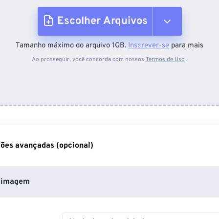
Escolher Arquivos
Tamanho máximo do arquivo 1GB.
Inscrever-se
para mais
Do dispositivo
Ao prosseguir, você concorda com nossos
Termos de Uso
.
Do Dropbox
Do Google Drive
ões avançadas (opcional)
Do OneDrive
 imagem
Da URL