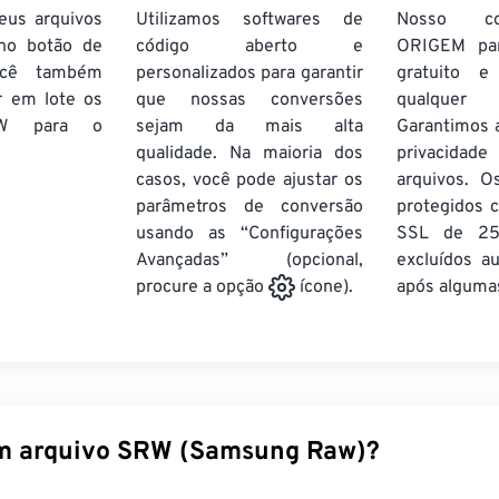
eus arquivos
Utilizamos softwares de
Nosso co
no botão de
código aberto e
ORIGEM pa
ocê também
personalizados para garantir
gratuito 
r em lote
os
que nossas conversões
qualquer
W
para o
sejam da mais alta
Garantimos 
qualidade. Na maioria dos
privacida
casos, você pode ajustar os
arquivos. O
parâmetros de conversão
protegidos c
usando as “Configurações
SSL de 25
Avançadas” (opcional,
excluídos a
após algumas
procure a opção
ícone).
m arquivo SRW (Samsung Raw)?