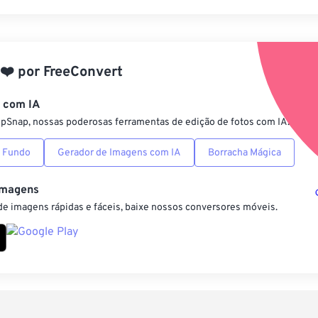
Redefinir todas
Aplicar a partir 
❤️
por
FreeConvert
Salvar como pre
s com IA
ipSnap, nossas poderosas ferramentas de edição de fotos com IA.
 Fundo
Gerador de Imagens com IA
Borracha Mágica
Imagens
e imagens rápidas e fáceis, baixe nossos conversores móveis.