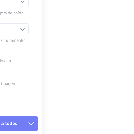
gem de saída.
zir o tamanho
dos do
da imagem
 a todos