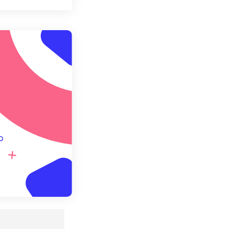
 as opções
da predefinição
definição