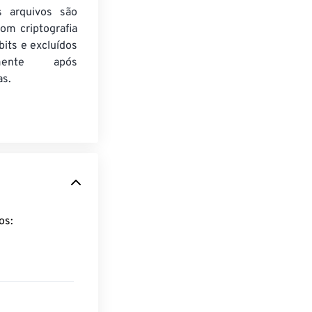
s arquivos são
om criptografia
its e excluídos
amente após
as.
rmatos: