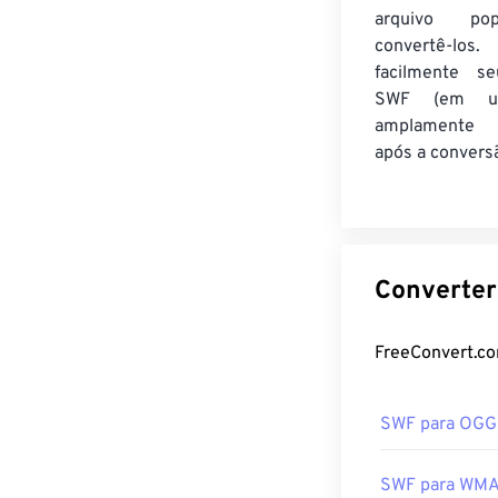
arquivo po
convertê-los.
facilmente se
SWF (em u
amplamente 
após a convers
SWF para OGG
SWF para WM