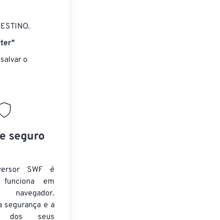
DESTINO.
ter"
salvar o
 e seguro
versor SWF é
e funciona em
 navegador.
a segurança e a
de dos seus