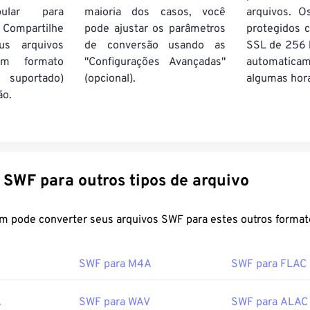
pular para
maioria dos casos, você
arquivos. O
 Compartilhe
pode ajustar os parâmetros
protegidos c
us arquivos
de conversão usando as
SSL de 256 b
m formato
"Configurações Avançadas"
automatic
suportado)
(opcional).
algumas hor
ão.
Converter SWF para outros tipos de arquivo
FreeConvert.com pode converter seus arquivos SWF para estes outros fo
SWF para M4A
SWF para FLAC
A
SWF para WAV
SWF para ALAC