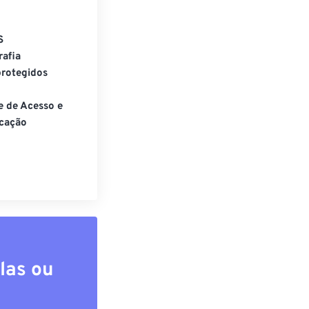
S
rafia
rotegidos
e de Acesso e
cação
las ou