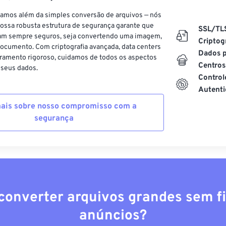
vamos além da simples conversão de arquivos — nós
ossa robusta estrutura de segurança garante que
SSL/TL
am sempre seguros, seja convertendo uma imagem,
Criptog
ocumento. Com criptografia avançada, data centers
Dados p
ramento rigoroso, cuidamos de todos os aspectos
Centros
 seus dados.
Control
Autenti
ais sobre nosso compromisso com a
segurança
converter arquivos grandes sem fi
anúncios?