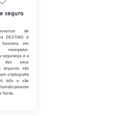
 e seguro
nversor de
ra DESTINO é
e funciona em
 navegador.
a segurança e a
de dos seus
s arquivos são
om criptografia
6 bits e são
utomaticamente
 horas.