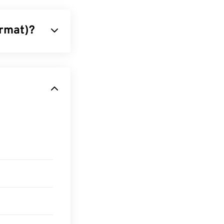
ormat)?
dados de áudio
rincipalmente
perda de
ivos AIFF
usicais, o que
do sistema
dacity
,
ecisará
. Os produtos