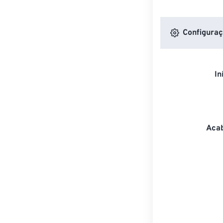
Configuraç
In
Acab