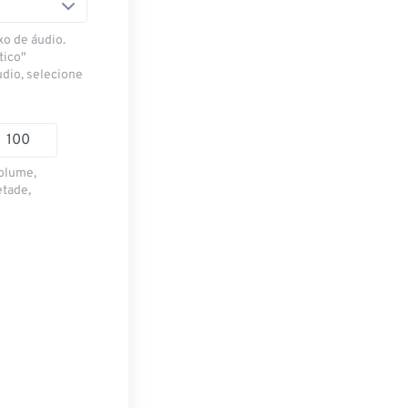
xo de áudio.
tico"
udio, selecione
volume,
etade,