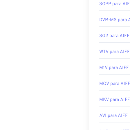
móveis da Appl
3GPP para AIF
Desenvolvido p
DVR-MS para 
Lançamento ini
Links úteis:
3G2 para AIFF
https://en.wik
https://www.lif
WTV para AIFF
M1V para AIFF
MOV para AIF
MKV para AIFF
AVI para AIFF