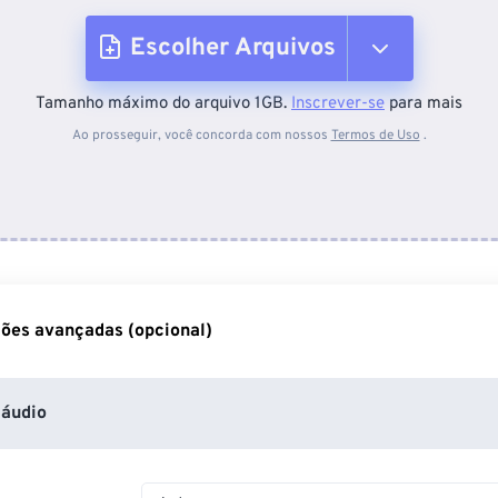
Escolher Arquivos
Tamanho máximo do arquivo 1GB.
Inscrever-se
para mais
Do dispositivo
Ao prosseguir, você concorda com nossos
Termos de Uso
.
Do Dropbox
Do Google Drive
ões avançadas (opcional)
Do OneDrive
áudio
Da URL