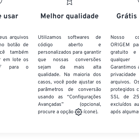
20
20
20
20
17
17
17
17
21
21
21
21
18
18
18
18
e usar
Melhor qualidade
Grátis
22
22
22
22
19
19
19
19
23
23
23
23
20
20
20
20
eus arquivos
Utilizamos softwares de
Nosso co
24
24
24
no botão de
código aberto e
ORIGEM pa
21
21
21
21
ocê também
personalizados para garantir
gratuito 
25
25
25
22
22
22
22
r em lote
os
que nossas conversões
qualquer
26
26
26
F
para o
sejam da mais alta
23
23
23
23
Garantimos 
qualidade. Na maioria dos
privacida
27
27
27
24
24
24
casos, você pode ajustar os
arquivos. O
28
28
28
25
25
25
parâmetros de conversão
protegidos c
usando as “Configurações
29
29
29
SSL de 25
26
26
26
Avançadas” (opcional,
excluídos a
30
30
30
27
27
27
após algumas
procure a opção
ícone).
31
31
31
28
28
28
32
32
32
29
29
29