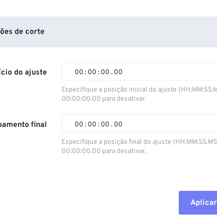
ões de corte
ício do ajuste
00
:
00
:
00
.
00
Especifique a posição inicial do ajuste (HH:MM:SS.
00:00:00.00 para desativar.
00
00
00
00
01
01
01
01
amento final
00
:
00
:
00
.
00
02
02
02
02
Especifique a posição final do ajuste (HH:MM:SS.M
00:00:00.00 para desativar.
03
03
03
03
00
00
00
00
04
04
04
04
01
01
01
01
05
05
05
05
02
02
02
02
Aplicar
06
06
06
06
03
03
03
03