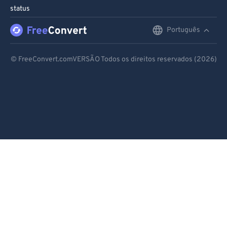
status
Português
English
Deutsch
© FreeConvert.comVERSÃO Todos os direitos reservados (2026)
Español
Français
Português
Italiano
Dutch
日本語
简体中文
繁體中文