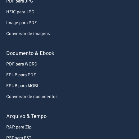
PDF para JPG
63
63
HEIC para JPG
64
64
Image para PDF
65
65
Conversor de imagens
66
66
67
67
Documento & Ebook
68
68
PDF para WORD
69
69
EPUB para PDF
70
70
EPUB para MOBI
71
71
Conversor de documentos
72
72
73
73
Arquivo & Tempo
74
74
RAR para Zip
75
75
PST para EST