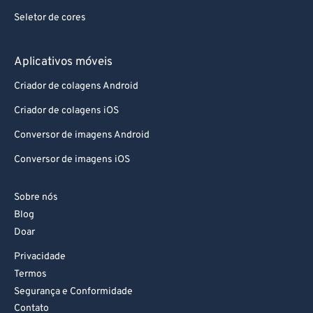
Seletor de cores
90
90
91
91
Aplicativos móveis
92
92
Criador de colagens Android
93
93
Criador de colagens iOS
94
94
Conversor de imagens Android
95
95
Conversor de imagens iOS
96
96
97
97
Sobre nós
98
98
Blog
Doar
99
99
Privacidade
Termos
Segurança e Conformidade
Contato