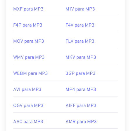
Links úteis:
MXF para MP3
M1V para MP3
https://en.wikipedia.org/wiki/MP3
F4P para MP3
F4V para MP3
https://mpeg.chiariglione.org/standards/mpeg-
a/music-player-application-format.html
MOV para MP3
FLV para MP3
WMV para MP3
MKV para MP3
WEBM para MP3
3GP para MP3
AVI para MP3
MP4 para MP3
OGV para MP3
AIFF para MP3
AAC para MP3
AMR para MP3