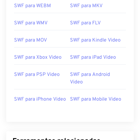
SWF para WEBM
SWF para MKV
00
00
00
00
00
00
00
00
SWF para WMV
SWF para FLV
00
00
00
00
00
00
00
00
SWF para MOV
SWF para Kindle Video
01
01
01
01
01
01
01
01
02
02
02
02
02
02
02
02
SWF para Xbox Video
SWF para iPad Video
03
03
03
03
03
03
03
03
SWF para PSP Video
SWF para Android
04
04
04
04
04
04
04
04
Video
05
05
05
05
05
05
05
05
06
06
06
06
06
06
06
06
SWF para iPhone Video
SWF para Mobile Video
07
07
07
07
07
07
07
07
08
08
08
08
08
08
08
08
09
09
09
09
09
09
09
09