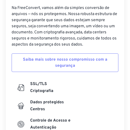
Na FreeConvert, vamos além da simples conversão de
24
24
24
24
24
24
arquivos — nós os protegemos. Nossa robusta estrutura de
25
25
25
25
25
25
segurança garante que seus dados estejam sempre
seguros, seja convertendo uma imagem, um vídeo ou um
26
26
26
26
26
26
documento. Com criptografia avançada, data centers
27
27
27
27
27
27
seguros e monitoramento rigoroso, cuidamos de todos os
aspectos da segurança dos seus dados.
28
28
28
28
28
28
29
29
29
29
29
29
Saiba mais sobre nosso compromisso com a
segurança
30
30
30
30
30
30
31
31
31
31
31
31
SSL/TLS
32
32
32
32
32
32
Criptografia
33
33
33
33
33
33
Dados protegidos
34
34
34
34
34
34
Centros
35
35
35
35
35
35
Controle de Acesso e
36
36
36
36
36
36
Autenticação