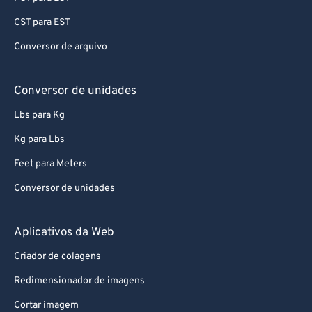
76
76
CST para EST
77
77
Conversor de arquivo
78
78
79
79
Conversor de unidades
80
80
Lbs para Kg
81
81
Kg para Lbs
82
82
Feet para Meters
83
83
Conversor de unidades
84
84
85
85
Aplicativos da Web
86
86
Criador de colagens
87
87
Redimensionador de imagens
88
88
Cortar imagem
89
89