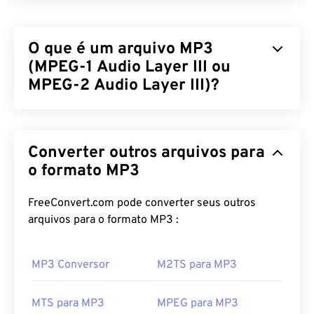
O que é um arquivo MP3
(MPEG-1 Audio Layer III ou
MPEG-2 Audio Layer III)?
MPEG-1 Audio Layer III ou MPEG-2 Audio Layer III
(MP3) é um formato digital de codificação de áudio
Converter outros arquivos para
usado para
compactar uma sequência de som
em
um arquivo muito pequeno, permitindo
o formato MP3
armazenamento e transmissão digital. Os arquivos
MP3 são os arquivos de áudio mais utilizados pelos
FreeConvert.com pode converter seus outros
consumidores. Devido ao seu tamanho compacto e
arquivos para o formato MP3 :
qualidade aceitável, os arquivos
MP3
são
acessíveis a um público amplo, além de serem
MP3 Conversor
M2TS para MP3
fáceis de armazenar e compartilhar.
Como abrir um arquivo MP3?
MTS para MP3
MPEG para MP3