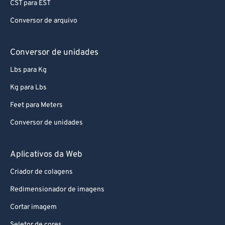
CST para EST
77
77
Conversor de arquivo
78
78
79
79
Conversor de unidades
80
80
Lbs para Kg
81
81
Kg para Lbs
82
82
Feet para Meters
83
83
Conversor de unidades
84
84
85
85
Aplicativos da Web
86
86
Criador de colagens
87
87
Redimensionador de imagens
88
88
Cortar imagem
89
89
Seletor de cores