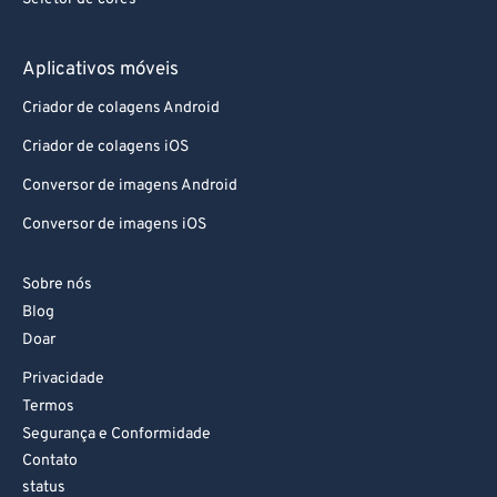
90
90
91
91
Aplicativos móveis
92
92
Criador de colagens Android
93
93
Criador de colagens iOS
94
94
Conversor de imagens Android
95
95
Conversor de imagens iOS
96
96
97
97
Sobre nós
Blog
98
98
Doar
99
99
Privacidade
Termos
Segurança e Conformidade
Contato
status