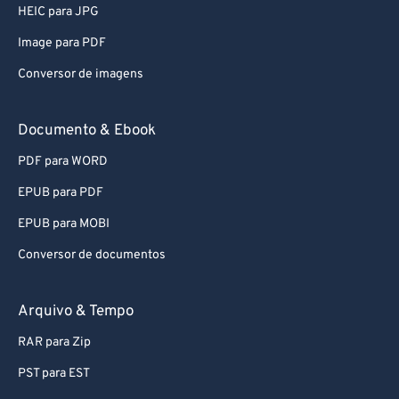
HEIC para JPG
64
64
Image para PDF
65
65
Conversor de imagens
66
66
67
67
Documento & Ebook
68
68
PDF para WORD
69
69
EPUB para PDF
70
70
EPUB para MOBI
71
71
Conversor de documentos
72
72
73
73
Arquivo & Tempo
74
74
RAR para Zip
75
75
PST para EST
76
76