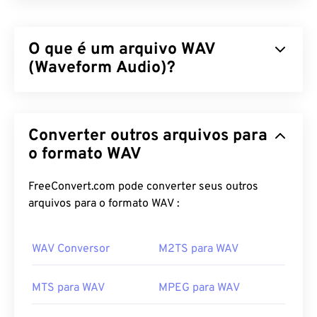
O que é um arquivo WAV
(Waveform Audio)?
Waveform Audio (WAV) é o formato de áudio digital
mais popular para arquivos de áudio não
Converter outros arquivos para
compactados. WAV é o resultado da iteração entre
IBM e Windows de um
o formato WAV
Resource Interchange File
Format (RIFF)
. Os arquivos WAV são muito
maiores que os arquivos
M4A
e
MP3
, o que os
FreeConvert.com pode converter seus outros
torna menos práticos para uso doméstico em
arquivos para o formato WAV :
players portáteis. Sua qualidade, no entanto,
supera a de M4A e MP3.
WAV Conversor
M2TS para WAV
Como abrir um arquivo WAV?
MTS para WAV
MPEG para WAV
O player padrão para abrir arquivos WAV é
o