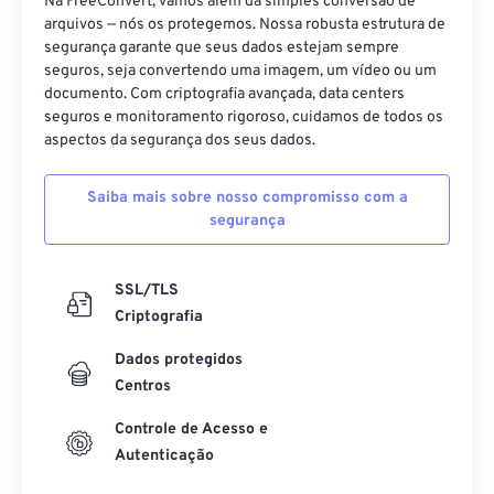
Na FreeConvert, vamos além da simples conversão de
24
24
24
24
24
24
arquivos — nós os protegemos. Nossa robusta estrutura de
segurança garante que seus dados estejam sempre
25
25
25
25
25
25
seguros, seja convertendo uma imagem, um vídeo ou um
26
26
26
26
26
26
documento. Com criptografia avançada, data centers
seguros e monitoramento rigoroso, cuidamos de todos os
27
27
27
27
27
27
aspectos da segurança dos seus dados.
28
28
28
28
28
28
Saiba mais sobre nosso compromisso com a
29
29
29
29
29
29
segurança
30
30
30
30
30
30
31
31
31
31
31
31
SSL/TLS
32
32
32
32
32
32
Criptografia
33
33
33
33
33
33
Dados protegidos
Centros
34
34
34
34
34
34
35
35
35
35
35
35
Controle de Acesso e
Autenticação
36
36
36
36
36
36