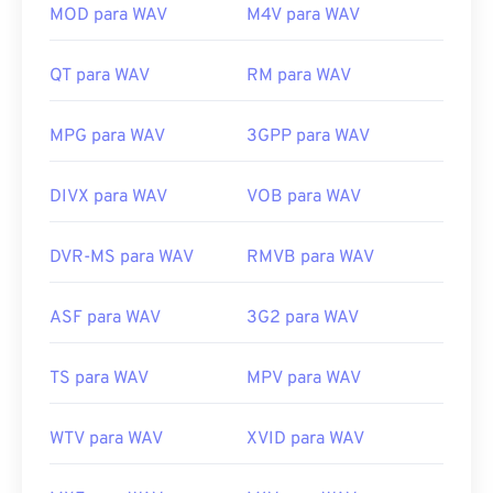
Windows Media Player
. Alternativamente,
MOD para WAV
M4V para WAV
programas como
iTunes
,
VLC Media Player
e
QuickTime
também podem ser usados ​​para abrir e
QT para WAV
RM para WAV
reproduzir arquivos WAV.
Devido à qualidade superior e sem compressão
MPG para WAV
3GPP para WAV
dos arquivos
WAV
, eles são adequados para
importação em programas de edição, produção e
manipulação musical.
O UltraMixer
é um software
DIVX para WAV
VOB para WAV
multi-sistema operacional para DJs, no qual
arquivos WAV funcionam bem.
O Elmedia Player
DVR-MS para WAV
RMVB para WAV
também suporta arquivos WAV.
Desenvolvido por:
Microsoft
,
IBM
ASF para WAV
3G2 para WAV
Lançamento inicial:
1991
TS para WAV
MPV para WAV
Links úteis:
https://en.wikipedia.org/wiki/WAV
WTV para WAV
XVID para WAV
https://www.techopedia.com/definition/12636/wavefor
audio-wav