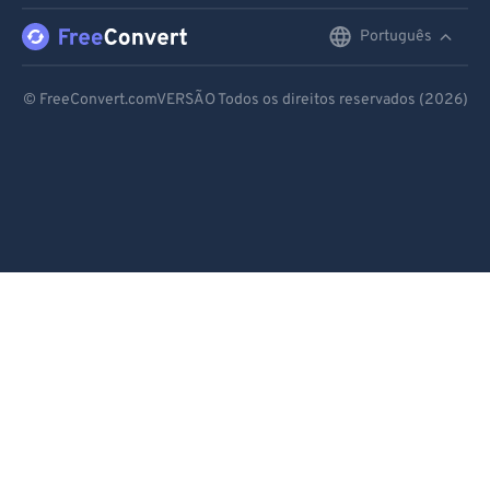
Português
English
Deutsch
© FreeConvert.comVERSÃO Todos os direitos reservados (2026)
Español
Français
Português
Italiano
Dutch
日本語
简体中文
繁體中文
한국어