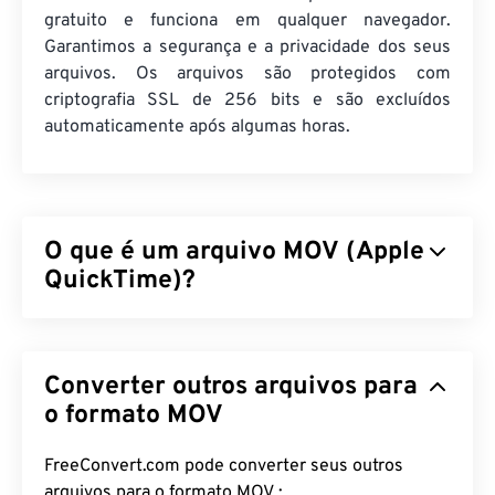
gratuito e funciona em qualquer navegador.
Garantimos a segurança e a privacidade dos seus
arquivos. Os arquivos são protegidos com
criptografia SSL de 256 bits e são excluídos
automaticamente após algumas horas.
O que é um arquivo MOV (Apple
QuickTime)?
O Apple QuickTime (MOV) é um contêiner que
pode armazenar vários tipos de arquivos
Converter outros arquivos para
multimídia, incluindo
3D
e
realidade virtual (RV)
. É
conhecido por ser útil para salvar arquivos
o formato MOV
multimídia no dispositivo do usuário. Uma de suas
características marcantes é que ele armazena
FreeConvert.com pode converter seus outros
dados em "
átomos
" e "trilhas" de filmes, o que
arquivos para o formato MOV :