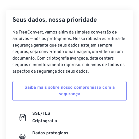
42
42
42
42
42
42
43
43
43
43
43
43
Seus dados, nossa prioridade
44
44
44
44
44
44
45
45
45
45
45
45
Na FreeConvert, vamos além da simples conversão de
arquivos — nós os protegemos. Nossa robusta estrutura de
46
46
46
46
46
46
segurança garante que seus dados estejam sempre
seguros, seja convertendo uma imagem, um vídeo ou um
47
47
47
47
47
47
documento. Com criptografia avançada, data centers
48
48
48
48
48
48
seguros e monitoramento rigoroso, cuidamos de todos os
aspectos da segurança dos seus dados.
49
49
49
49
49
49
50
50
50
50
50
50
Saiba mais sobre nosso compromisso com a
segurança
51
51
51
51
51
51
52
52
52
52
52
52
SSL/TLS
53
53
53
53
53
53
Criptografia
54
54
54
54
54
54
Dados protegidos
55
55
55
55
55
55