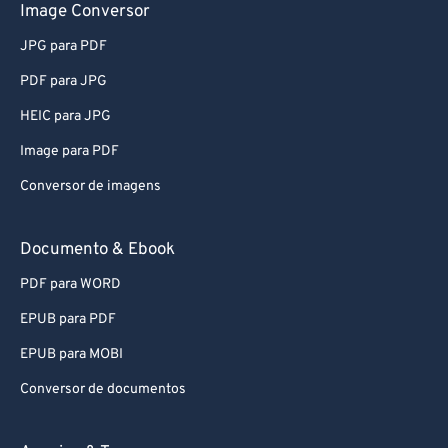
Image Conversor
82
82
JPG para PDF
83
83
PDF para JPG
84
84
HEIC para JPG
85
85
Image para PDF
86
86
Conversor de imagens
87
87
88
88
Documento & Ebook
89
89
PDF para WORD
90
90
EPUB para PDF
91
91
EPUB para MOBI
92
92
Conversor de documentos
93
93
94
94