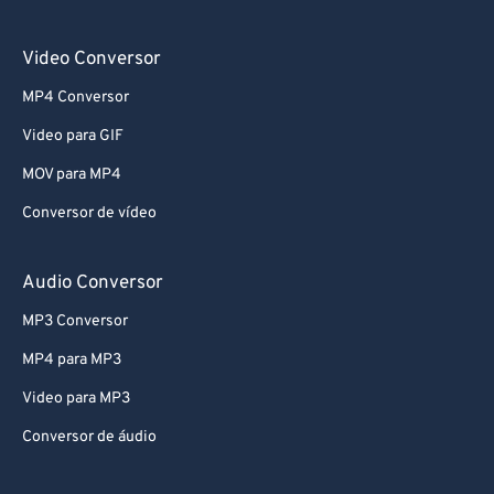
69
69
Video Conversor
70
70
MP4 Conversor
71
71
Video para GIF
72
72
MOV para MP4
73
73
74
74
Conversor de vídeo
75
75
Audio Conversor
76
76
MP3 Conversor
77
77
MP4 para MP3
78
78
Video para MP3
79
79
Conversor de áudio
80
80
81
81