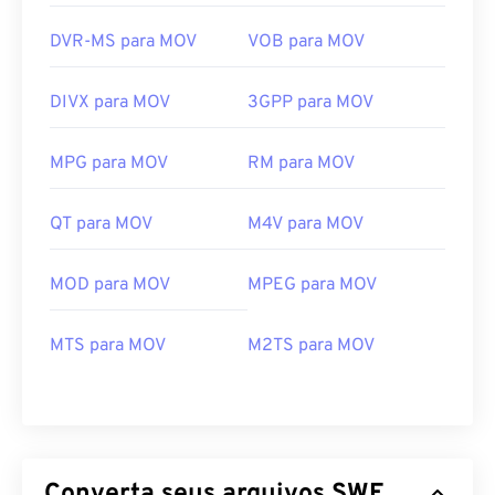
DVR-MS para MOV
VOB para MOV
DIVX para MOV
3GPP para MOV
MPG para MOV
RM para MOV
QT para MOV
M4V para MOV
MOD para MOV
MPEG para MOV
00
00
00
00
00
00
00
00
MTS para MOV
M2TS para MOV
00
00
00
00
00
00
00
00
01
01
01
01
01
01
01
01
02
02
02
02
02
02
02
02
Converta seus arquivos SWF