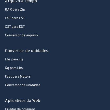
Arquivo & Tempo
95
95
RAR para Zip
96
96
PST para EST
97
97
CST para EST
98
98
Conversor de arquivo
99
99
Conversor de unidades
Lbs para Kg
Kg para Lbs
Feet para Meters
Conversor de unidades
Aplicativos da Web
Criador de colagens