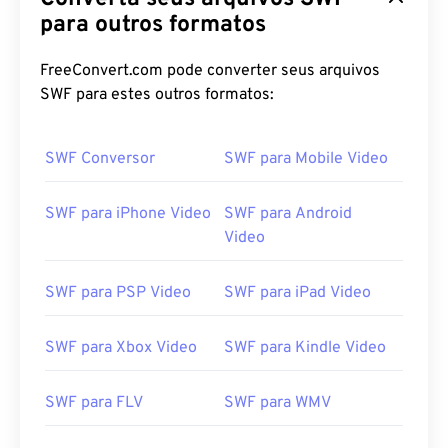
03
03
03
03
03
03
03
03
para outros formatos
04
04
04
04
04
04
04
04
FreeConvert.com pode converter seus arquivos
05
05
05
05
05
05
05
05
SWF para estes outros formatos:
06
06
06
06
06
06
06
06
07
07
07
07
07
07
07
07
SWF Conversor
SWF para Mobile Video
08
08
08
08
08
08
08
08
SWF para iPhone Video
SWF para Android
09
09
09
09
09
09
09
09
Video
10
10
10
10
10
10
10
10
11
11
11
11
11
11
11
11
SWF para PSP Video
SWF para iPad Video
12
12
12
12
12
12
12
12
SWF para Xbox Video
SWF para Kindle Video
13
13
13
13
13
13
13
13
14
14
14
14
14
14
14
14
SWF para FLV
SWF para WMV
15
15
15
15
15
15
15
15