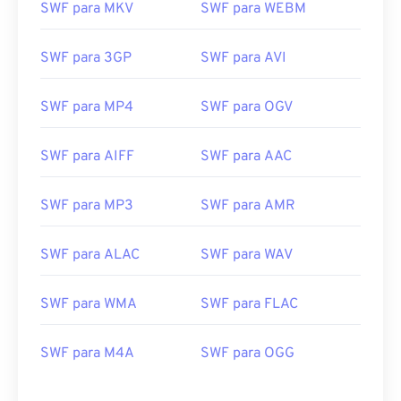
SWF para MKV
SWF para WEBM
16
16
16
16
16
16
16
16
17
17
17
17
17
17
17
17
SWF para 3GP
SWF para AVI
18
18
18
18
18
18
18
18
19
19
19
19
19
19
19
19
SWF para MP4
SWF para OGV
20
20
20
20
20
20
20
20
SWF para AIFF
SWF para AAC
21
21
21
21
21
21
21
21
22
22
22
22
22
22
22
22
SWF para MP3
SWF para AMR
23
23
23
23
23
23
23
23
SWF para ALAC
SWF para WAV
24
24
24
24
24
24
25
25
25
25
25
25
SWF para WMA
SWF para FLAC
26
26
26
26
26
26
27
27
27
27
27
27
SWF para M4A
SWF para OGG
28
28
28
28
28
28