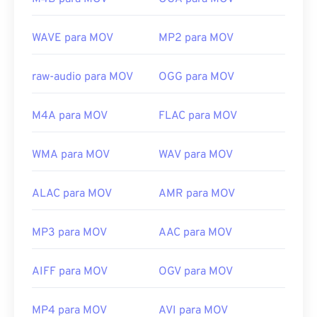
tecnologias e elas não abrem no QuickTime.
Desenvolvido por:
Apple Inc.
WAVE para MOV
MP2 para MOV
Lançamento inicial:
2001
raw-audio para MOV
OGG para MOV
Links úteis:
https://en.wikipedia.org/wiki/QuickTime_File_Format
M4A para MOV
FLAC para MOV
https://developer.apple.com/library/archive/documen
CH203-BBCGDDDF
WMA para MOV
WAV para MOV
ALAC para MOV
AMR para MOV
MP3 para MOV
AAC para MOV
AIFF para MOV
OGV para MOV
MP4 para MOV
AVI para MOV