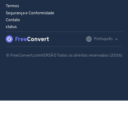
Termos
Segurança e Conformidade
Contato
status
Português
English
Deutsch
© FreeConvert.comVERSÃO Todos os direitos reservados (2026)
Español
Français
Português
Italiano
Dutch
日本語