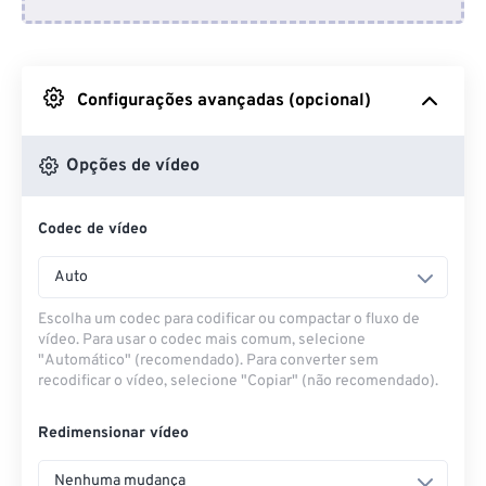
Do Dropbox
Do Google Drive
Configurações avançadas (opcional)
Do OneDrive
Opções de vídeo
Codec de vídeo
Da URL
Auto
Escolha um codec para codificar ou compactar o fluxo de
vídeo. Para usar o codec mais comum, selecione
"Automático" (recomendado). Para converter sem
recodificar o vídeo, selecione "Copiar" (não recomendado).
Redimensionar vídeo
Nenhuma mudança