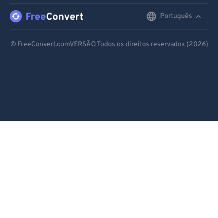
Português
English
Deutsch
© FreeConvert.comVERSÃO Todos os direitos reservados (2026)
Español
Français
Português
Italiano
Dutch
日本語
简体中文
繁體中文
한국어