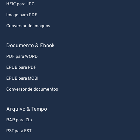
HEIC para JPG
64
64
Image para PDF
65
65
Conversor de imagens
66
66
67
67
Documento & Ebook
68
68
PDF para WORD
69
69
EPUB para PDF
70
70
EPUB para MOBI
71
71
Conversor de documentos
72
72
73
73
Arquivo & Tempo
74
74
RAR para Zip
75
75
PST para EST
76
76