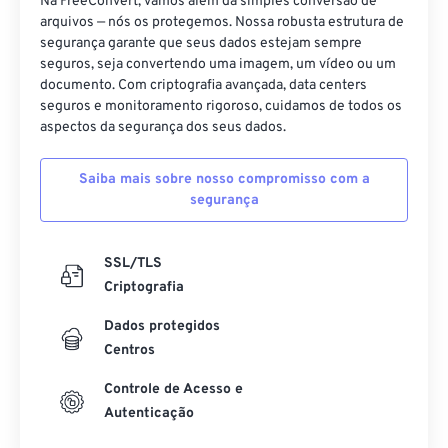
Na FreeConvert, vamos além da simples conversão de
24
24
24
24
24
24
arquivos — nós os protegemos. Nossa robusta estrutura de
segurança garante que seus dados estejam sempre
25
25
25
25
25
25
seguros, seja convertendo uma imagem, um vídeo ou um
26
26
26
26
26
26
documento. Com criptografia avançada, data centers
seguros e monitoramento rigoroso, cuidamos de todos os
27
27
27
27
27
27
aspectos da segurança dos seus dados.
28
28
28
28
28
28
Saiba mais sobre nosso compromisso com a
29
29
29
29
29
29
segurança
30
30
30
30
30
30
31
31
31
31
31
31
SSL/TLS
32
32
32
32
32
32
Criptografia
33
33
33
33
33
33
Dados protegidos
Centros
34
34
34
34
34
34
35
35
35
35
35
35
Controle de Acesso e
Autenticação
36
36
36
36
36
36