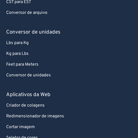
CST para EST
77
77
Conversor de arquivo
78
78
79
79
Conversor de unidades
80
80
Lbs para Kg
81
81
Kg para Lbs
82
82
Feet para Meters
83
83
Conversor de unidades
84
84
85
85
Aplicativos da Web
86
86
Criador de colagens
87
87
Redimensionador de imagens
88
88
Cortar imagem
89
89
Seletor de cores