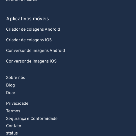
90
90
91
91
Aplicativos móveis
92
92
Criador de colagens Android
93
93
Criador de colagens iOS
94
94
Conversor de imagens Android
95
95
Conversor de imagens iOS
96
96
97
97
Sobre nós
Blog
98
98
Doar
99
99
Privacidade
Termos
Segurança e Conformidade
Contato
status