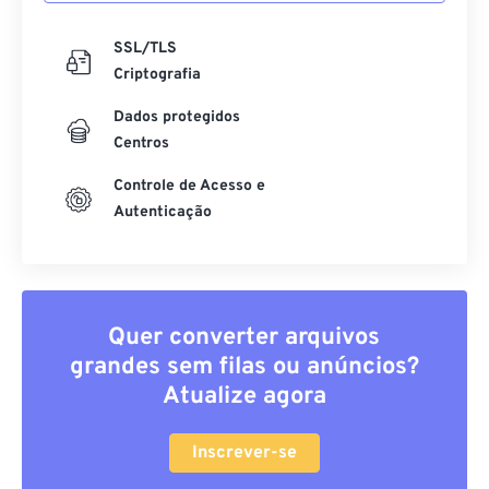
SSL/TLS
Criptografia
Dados protegidos
Centros
Controle de Acesso e
Autenticação
Quer converter arquivos
grandes sem filas ou anúncios?
Atualize agora
Inscrever-se