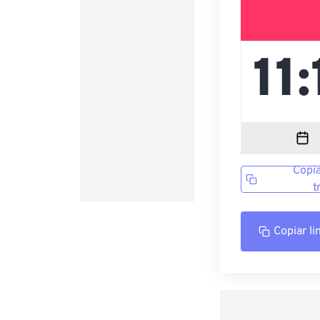
Copia
t
Copiar li