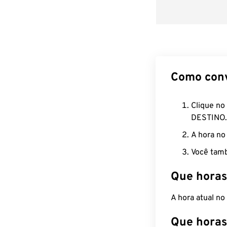
Como con
Clique no
DESTINO.
A hora no
Você tamb
Que horas
A hora atual no
Que horas