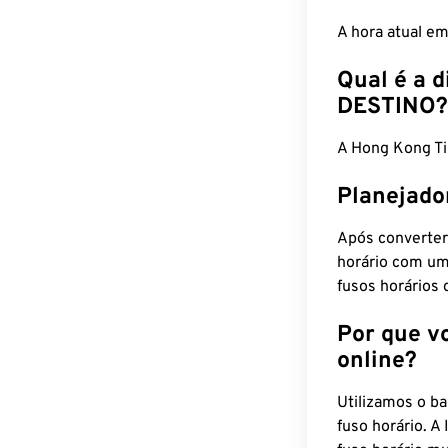
A hora atual em
Qual é a d
DESTINO?
A Hong Kong T
Planejado
Após converter
horário com um
fusos horários 
Por que v
online?
Utilizamos o b
fuso horário. A