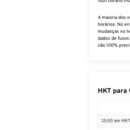
fuso horário mu
A maioria dos o
horários. No en
mudanças no ho
dados de fusos
são 100% preci
HKT para 
12:00 am HKT