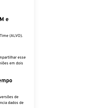
EM e
Time (ALVO).
mpartilhar esse
niões em dois
tempo
nversões de
encia dados de