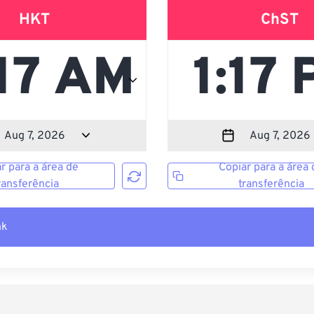
HKT
ChST
r para a área de
Copiar para a área 
ransferência
transferência
nk