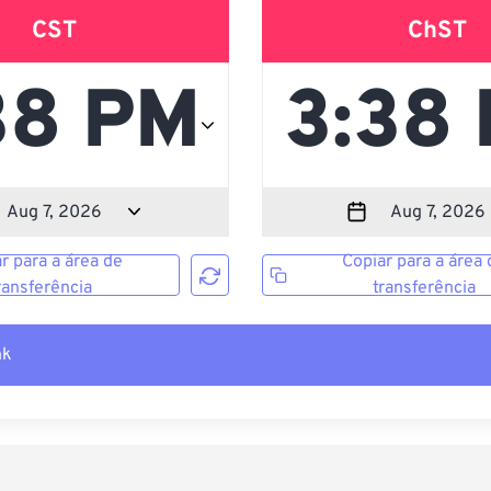
CST
ChST
r para a área de
Copiar para a área 
ransferência
transferência
nk