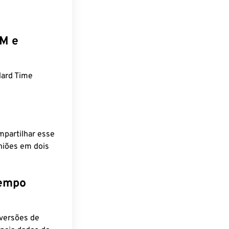
EM e
ard Time
mpartilhar esse
niões em dois
tempo
nversões de