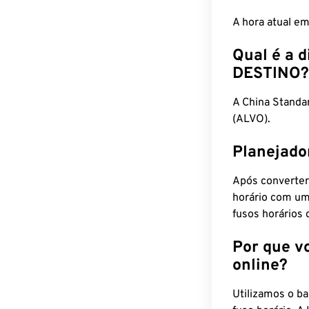
A hora atual e
Qual é a d
DESTINO?
A China Stand
(ALVO).
Planejado
Após converter
horário com um
fusos horários 
Por que v
online?
Utilizamos o b