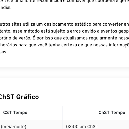
 IANA é uma fonte reconhecida e confiável que coordena e ger
ndial.
utros sites utiliza um deslocamento estático para converter en
tanto, esse método está sujeito a erros devido a eventos geopo
rário de verão. É por isso que atualizamos regularmente noss
 horários para que você tenha certeza de que nossas informaçõ
sas.
ChST Gráfico
CST Tempo
ChST Tempo
(meia-noite)
02:00 am ChST