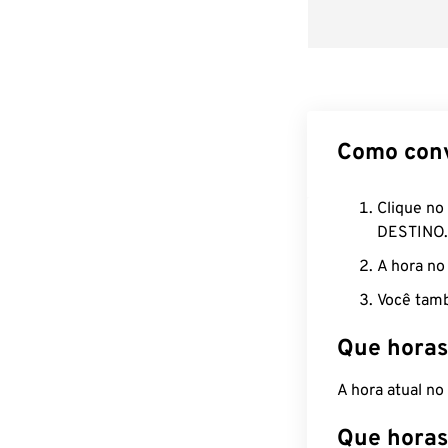
Como con
Clique no
DESTINO.
A hora no
Você tamb
Que horas
A hora atual n
Que horas