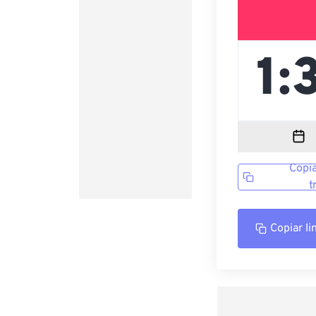
Copia
t
Copiar li