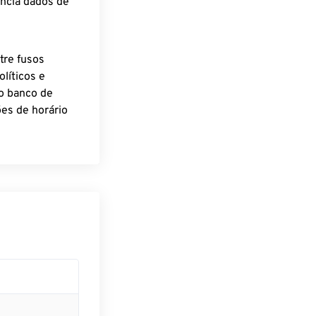
encia dados de
tre fusos
líticos e
o banco de
es de horário