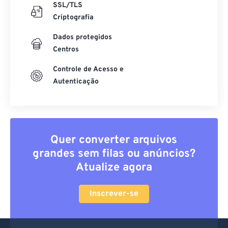
SSL/TLS
Criptografia
Dados protegidos
Centros
Controle de Acesso e
Autenticação
Quer converter arquivos
grandes sem filas ou anúncios?
Atualize agora
Inscrever-se