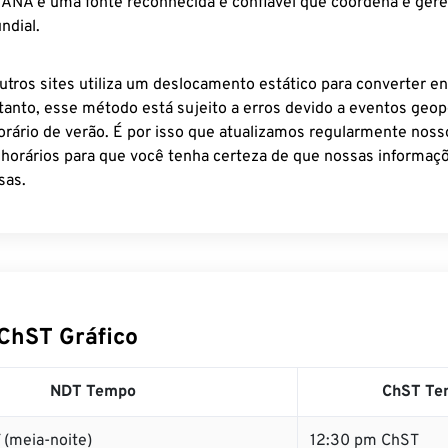
 IANA é uma fonte reconhecida e confiável que coordena e ger
ndial.
utros sites utiliza um deslocamento estático para converter en
tanto, esse método está sujeito a erros devido a eventos geopo
rário de verão. É por isso que atualizamos regularmente noss
 horários para que você tenha certeza de que nossas informaçõ
sas.
ChST Gráfico
NDT Tempo
ChST Te
 (meia-noite)
12:30 pm ChST