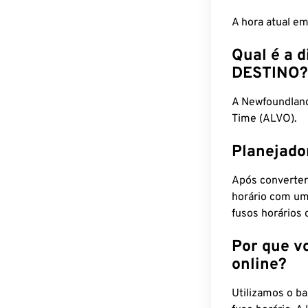
A hora atual e
Qual é a d
DESTINO?
A Newfoundlan
Time (ALVO).
Planejado
Após converter
horário com um
fusos horários 
Por que v
online?
Utilizamos o b