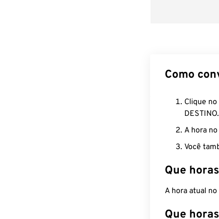
Como con
Clique no
DESTINO.
A hora no
Você tamb
Que horas
A hora atual n
Que horas