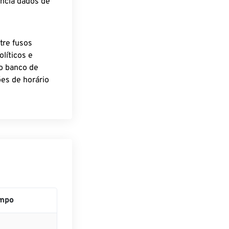
encia dados de
tre fusos
líticos e
o banco de
es de horário
mpo