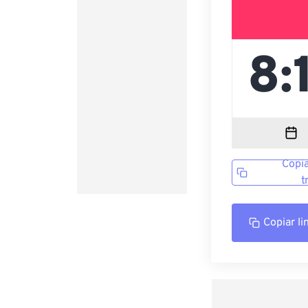
Copia
t
Copiar li