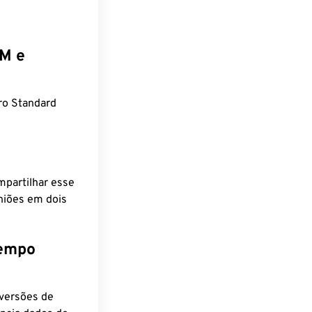
EM e
o Standard
mpartilhar esse
niões em dois
tempo
nversões de