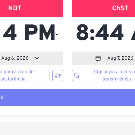
NDT
ChST
r para a área de
Copiar para a área 
ransferência
transferência
nk