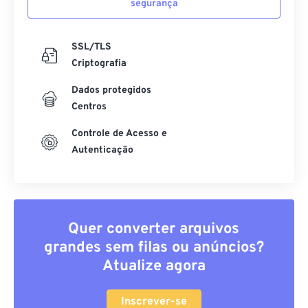
segurança
SSL/TLS
Criptografia
Dados protegidos
Centros
Controle de Acesso e
Autenticação
Quer converter arquivos
grandes sem filas ou anúncios?
Atualize agora
Inscrever-se