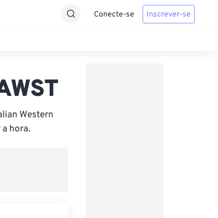
Conecte-se
Inscrever-se
 AWST
alian Western
 a hora.