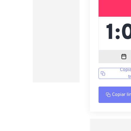
Copia
t
Copiar li