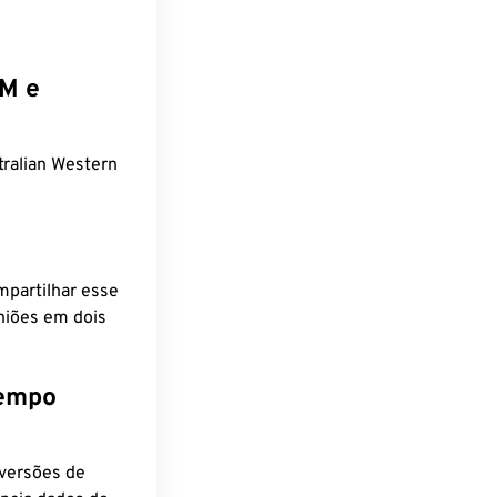
EM e
ralian Western
mpartilhar esse
niões em dois
tempo
nversões de