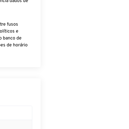
encia dados de
tre fusos
líticos e
o banco de
es de horário