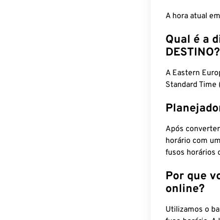
A hora atual e
Qual é a d
DESTINO?
A Eastern Eur
Standard Time 
Planejado
Após converter
horário com um
fusos horários 
Por que v
online?
Utilizamos o b