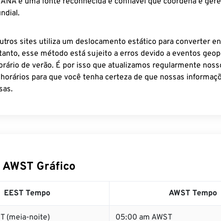
 IANA é uma fonte reconhecida e confiável que coordena e ger
ndial.
utros sites utiliza um deslocamento estático para converter en
tanto, esse método está sujeito a erros devido a eventos geopo
rário de verão. É por isso que atualizamos regularmente noss
 horários para que você tenha certeza de que nossas informaçõ
sas.
 AWST Gráfico
EEST Tempo
AWST Tempo
T (meia-noite)
05:00 am AWST