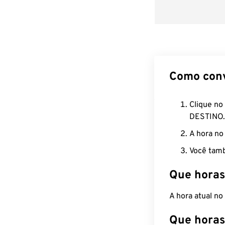
Como con
Clique no
DESTINO.
A hora no
Você tamb
Que horas
A hora atual n
Que horas