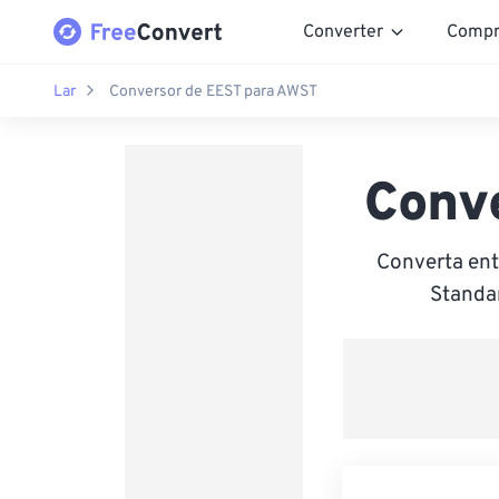
Converter
Compr
Lar
Conversor de EEST para AWST
Conv
Converta ent
Standar