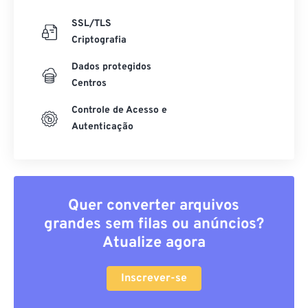
SSL/TLS
Criptografia
Dados protegidos
Centros
Controle de Acesso e
Autenticação
Quer converter arquivos
grandes sem filas ou anúncios?
Atualize agora
Inscrever-se