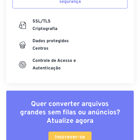
segurança
SSL/TLS
Criptografia
Dados protegidos
Centros
Controle de Acesso e
Autenticação
Quer converter arquivos
grandes sem filas ou anúncios?
Atualize agora
Inscrever-se