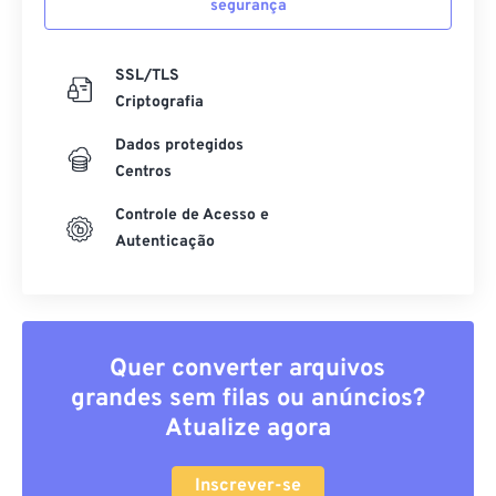
segurança
SSL/TLS
Criptografia
Dados protegidos
Centros
Controle de Acesso e
Autenticação
Quer converter arquivos
grandes sem filas ou anúncios?
Atualize agora
Inscrever-se