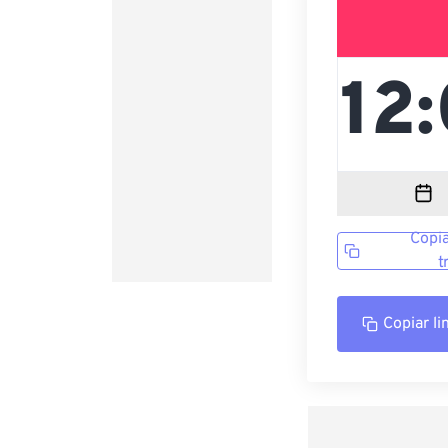
Copia
t
Copiar li