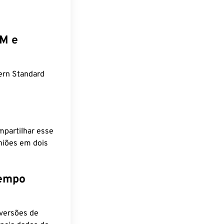
EM e
ern Standard
mpartilhar esse
niões em dois
tempo
nversões de