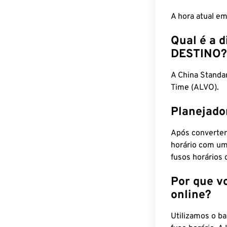
A hora atual e
Qual é a d
DESTINO?
A China Standa
Time (ALVO).
Planejado
Após converter
horário com um
fusos horários 
Por que v
online?
Utilizamos o b