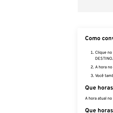
Como con
Clique no
DESTINO.
A hora no
Você tamb
Que horas
A hora atual n
Que horas