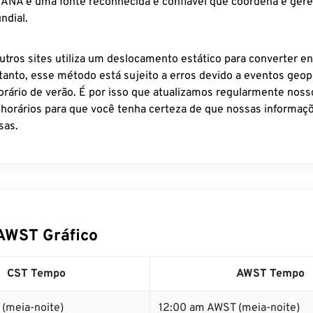
 IANA é uma fonte reconhecida e confiável que coordena e ger
ndial.
utros sites utiliza um deslocamento estático para converter en
tanto, esse método está sujeito a erros devido a eventos geopo
rário de verão. É por isso que atualizamos regularmente noss
 horários para que você tenha certeza de que nossas informaçõ
sas.
AWST Gráfico
CST Tempo
AWST Tempo
(meia-noite)
12:00 am AWST (meia-noite)