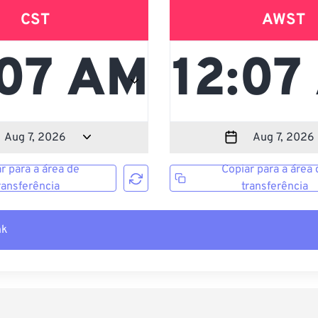
CST
AWST
r para a área de
Copiar para a área 
ransferência
transferência
nk