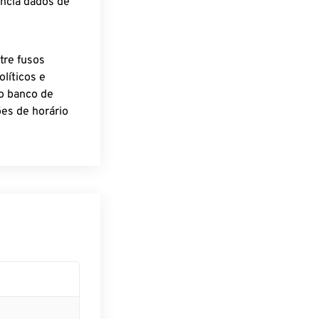
encia dados de
tre fusos
líticos e
o banco de
es de horário