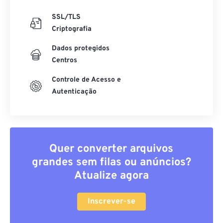
SSL/TLS
Criptografia
Dados protegidos
Centros
Controle de Acesso e
Autenticação
Quer converter arquivos
grandes sem filas ou anúncios?
Atualize agora
Inscrever-se