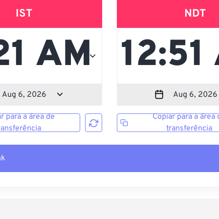
IST
NDT
r para a área de
Copiar para a área 
ransferência
transferência
nk