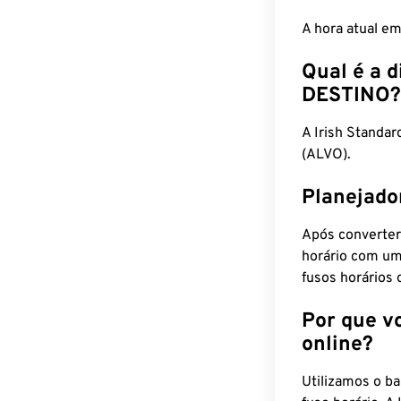
A hora atual e
Qual é a d
DESTINO?
A Irish Standa
(ALVO).
Planejado
Após converter
horário com um
fusos horários 
Por que v
online?
Utilizamos o b