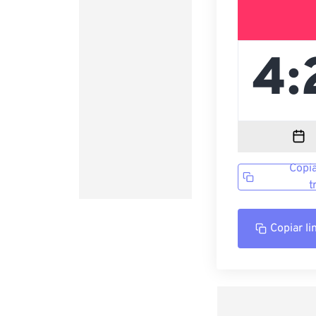
Copia
t
Copiar li