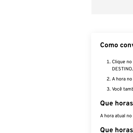
Como con
Clique no
DESTINO.
A hora no
Você tamb
Que horas
A hora atual n
Que horas