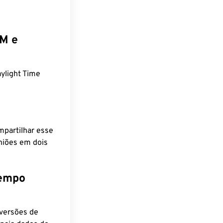
EM e
ylight Time
mpartilhar esse
niões em dois
tempo
nversões de