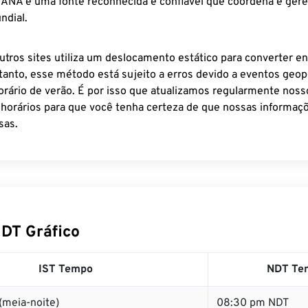
 IANA é uma fonte reconhecida e confiável que coordena e ger
ndial.
utros sites utiliza um deslocamento estático para converter en
tanto, esse método está sujeito a erros devido a eventos geopo
rário de verão. É por isso que atualizamos regularmente noss
 horários para que você tenha certeza de que nossas informaçõ
sas.
NDT Gráfico
IST Tempo
NDT Te
(meia-noite)
08:30 pm NDT