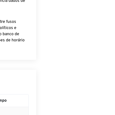
encia dados de
tre fusos
líticos e
o banco de
es de horário
mpo