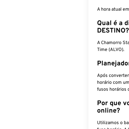
A hora atual e
Qual é a d
DESTINO?
A Chamorro St
Time (ALVO).
Planejado
Após converter
horário com um
fusos horários 
Por que v
online?
Utilizamos o b