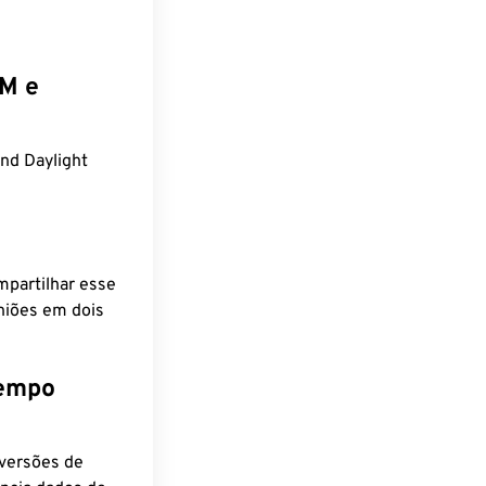
EM e
d Daylight
mpartilhar esse
niões em dois
tempo
nversões de