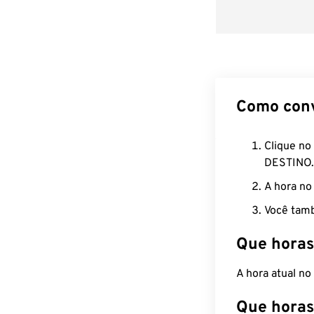
Como con
Clique no
DESTINO.
A hora no
Você tamb
Que horas
A hora atual n
Que horas