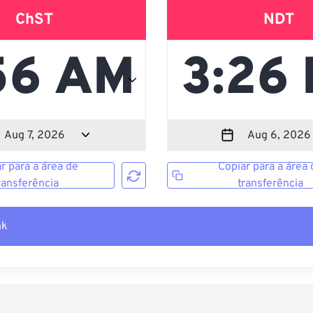
ChST
NDT
r para a área de
Copiar para a área 
ransferência
transferência
nk