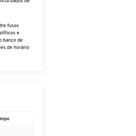
encia dados de
tre fusos
líticos e
o banco de
es de horário
empo