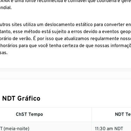
 IANA é uma fonte reconhecida e confiável que coordena e ger
ndial.
utros sites utiliza um deslocamento estático para converter en
tanto, esse método está sujeito a erros devido a eventos geopo
rário de verão. É por isso que atualizamos regularmente noss
 horários para que você tenha certeza de que nossas informaçõ
sas.
 NDT Gráfico
ChST Tempo
NDT T
T (meia-noite)
11:30 am NDT