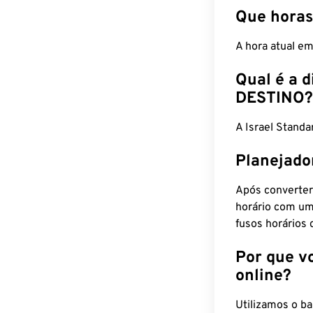
Que horas
A hora atual e
Qual é a d
DESTINO?
A Israel Stand
Planejado
Após converter
horário com um
fusos horários 
Por que v
online?
Utilizamos o b