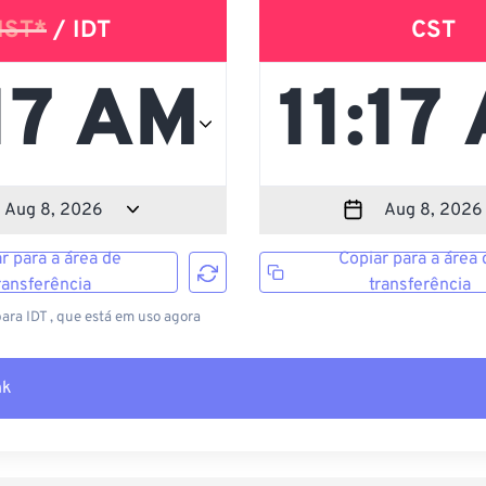
IST*
/ IDT
CST
r para a área de
Copiar para a área 
ransferência
transferência
para IDT , que está em uso agora
nk