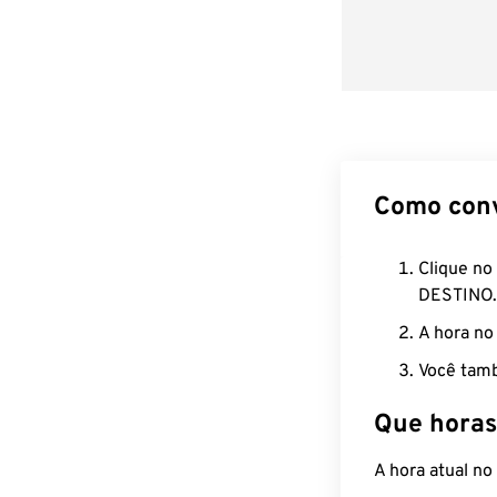
Como con
Clique no
DESTINO.
A hora no
Você tamb
Que horas
A hora atual no