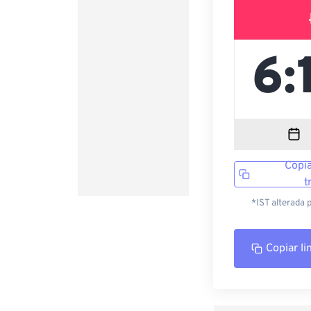
Copia
t
*IST alterada 
Copiar li