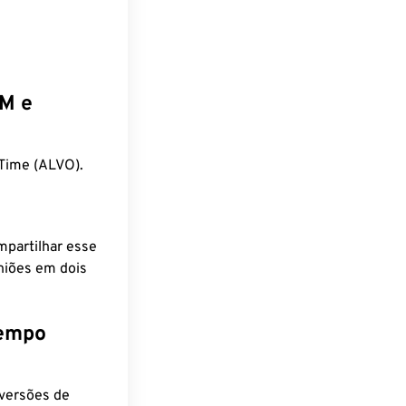
EM e
Time (ALVO).
mpartilhar esse
niões em dois
tempo
nversões de